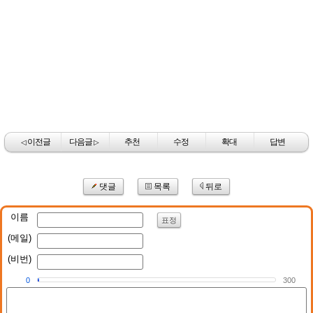
이전글
다음글
추천
수정
확대
답변
◁
▷
댓글
목록
뒤로
이름
표정
(메일)
(비번)
0
300