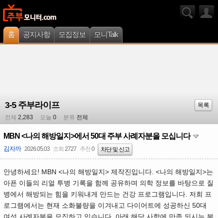
홈
공지사항
모집정보
모니Talk
3-5 주부라이프
목록
전체
2,283
오늘
0
분류
전체
MBN <나의 해방일지>에서 50대 주부 사례자분을 모십니다
김자까
2026.05.03
조회
2727
추천
0
차단 및 신고
안녕하세요! MBN <나의 해방일지> 제작진입니다. <나의 해방일지>는
아픈 이들의 리얼 투병 기록을 함께 공유하며 의학 정보를 바탕으로 질
병에서 해방되는 힘을 키워내게 만드는 건강 프로그램입니다. 저희 프
로그램에서는 현재 소화불량을 이겨내고 다이어트에 성공하신 50대
여성 사례자분을 모집하고 있습니다. 아래 해당 사항에 만족 되시는 분