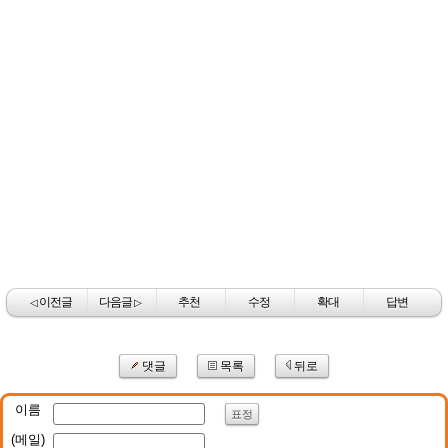
이전글
다음글
추천
수정
확대
답변
◁
▷
댓글
목록
뒤로
이름
표정
(메일)