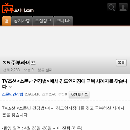
홈
공지사항
모집정보
모니Talk
3-5 주부라이프
목록
전체
2,283
오늘
0
분류
전체
TV조선 <소문난 건강법> 에서 경도인지장애 극복 사례자를 찾습니
다.
소문난건강법
2026.04.16
조회
2670
추천
0
차단 및 신고
TV조선 <소문난 건강법>에서 경도인지장애를 겪고 극복하신 사례자
분을 찾습니다.
-촬영 일정 : 4월 23일~28일 사이 진행 (하루)