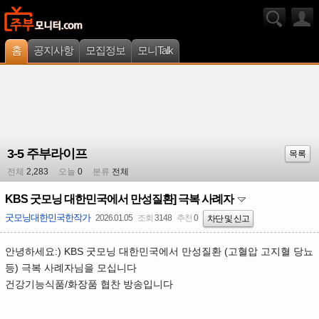
홈
공지사항
모집정보
모니Talk
3-5 주부라이프
목록
전체
2,283
오늘
0
분류
전체
KBS 굿모닝 대한민국에서 만성질환] 극복 사례자
굿모닝대한민국한작가
2026.01.05
조회
3148
추천
0
차단 및 신고
안녕하세요:) KBS 굿모닝 대한민국에서 만성질환 (고혈압 고지혈 당뇨
등) 극복 사례자님을 모십니다
건강기능식품/화장품 협찬 방송입니다