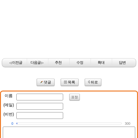
이전글
다음글
추천
수정
확대
답변
◁
▷
댓글
목록
뒤로
이름
표정
(메일)
(비번)
0
300