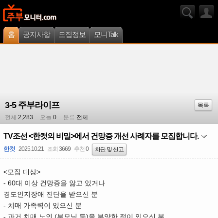
홈
공지사항
모집정보
모니Talk
3-5 주부라이프
목록
전체
2,283
오늘
0
분류
전체
TV조선 <한컷의 비밀>에서 건망증 개선 사례자를 모집합니다.
한컷
2025.10.21
조회
3669
추천
0
차단 및 신고
<모집 대상>
- 60대 이상 건망증을 앓고 있거나
경도인지장애 진단을 받으신 분
- 치매 가족력이 있으신 분
- 과거 치매 노인 (부모님 등)을 부양한 적이 있으신 분