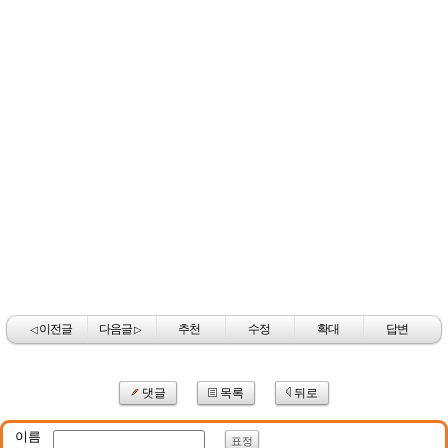
이전글
다음글
추천
수정
확대
답변
◁
▷
댓글
목록
뒤로
이름
표정