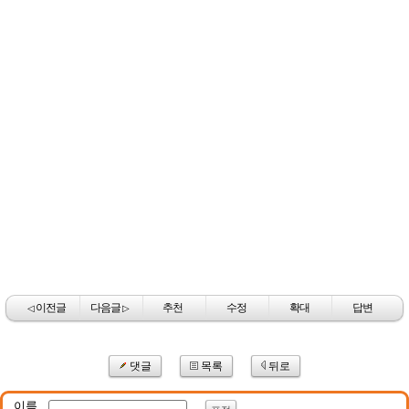
이전글
다음글
추천
수정
확대
답변
◁
▷
댓글
목록
뒤로
이름