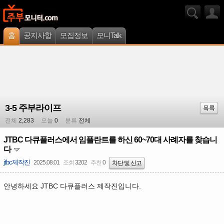
홈
공지사항
모집정보
모니Talk
3-5 주부라이프
목록
전체
2,283
오늘
0
분류
전체
JTBC 다큐플러스에서 임플란트를 하신 60~70대 사례자를 찾습니
다
jtbc제작진
2025.08.01
조회
3202
추천
0
차단 및 신고
안녕하세요 JTBC 다큐플러스 제작진입니다.