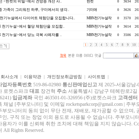
선 <한컷의 비밀>에서 건망증 개선 사..
한컷
0
3634
20
중 가족이 그리워진 하루, 구미에서의 생각..
기미애
0
3626
20
 천기누설에서 다이어트 체험단을 모집합니다..
MBN천기누설작
0
3570
20
N 천기누설>에서 혈당 체험단을 모집합..
MBN천기누설작
0
3614
20
N 천기누설>에서 당뇨 극복 사례자를 ..
MBN천기누설작
0
3506
20
1
2
3
4
5
6
7
8
9
10
|
회사소개
|
이용약관
|
개인정보취급방침
|
사이트맵
|
사업자등록번호
519-86-02980
통신판매업신고
제 2025-서울강남-
사 로켓스파크
대표
장건혁
주소
서울특별시 강남구 테헤란로2길 27,
6241)
입금계좌
국민 463501-01-326956 (주)로켓스파크
고객센터
톡 채널 [주부모니터] 및 이메일 rocke
tsparkcorp@gmail.com
| 주
주부모니터의 동의 없이 무단 전재, 재배포, 재가공할 수 없으며, 
구인, 구직 또는 창업 이외 용도로 사용될 수 없습니다. 주부모니터
사용자가 이를 신뢰해 취한 조치에 대해 책임을 지지 않습니다.
Co
 All Rights Reserved.