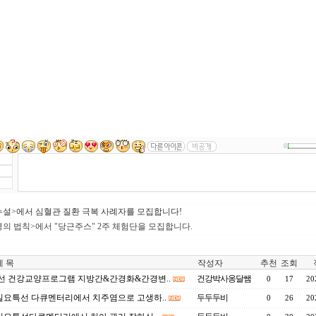
0
누설>에서 심혈관 질환 극복 사례자를 모집합니다!
병의 법칙>에서 "당근주스" 2주 체험단을 모집합니다.
 목
작성자
추천
조회
선 건강교양프로그램 지방간&간경화&간경변..
건강박사옹달쌤
0
17
20
 일요특선 다큐멘터리에서 치주염으로 고생하..
두두두비
0
26
20