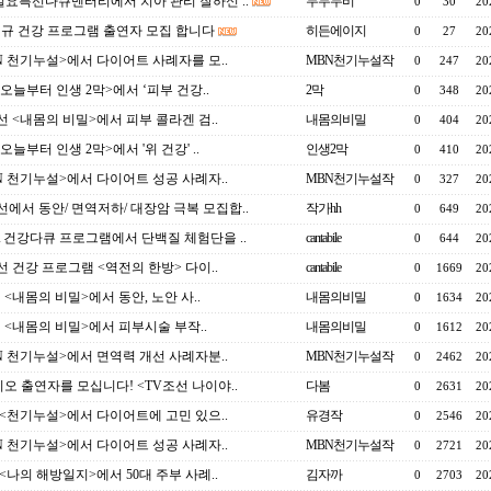
 일요특선다큐멘터리에서 치아 관리 잘하신 ..
두두두비
0
30
20
 신규 건강 프로그램 출연자 모집 합니다
히든에이지
0
27
20
N 천기누설>에서 다이어트 사례자를 모..
MBN천기누설작
0
247
20
 <오늘부터 인생 2막>에서 ‘피부 건강..
2막
0
348
20
선 <내몸의 비밀>에서 피부 콜라겐 검..
내몸의비밀
0
404
20
<오늘부터 인생 2막>에서 '위 건강' ..
인생2막
0
410
20
N 천기누설>에서 다이어트 성공 사례자..
MBN천기누설작
0
327
20
선에서 동안/ 면역저하/ 대장암 극복 모집합..
작가hh
0
649
20
 건강다큐 프로그램에서 단백질 체험단을 ..
cantabile
0
644
20
선 건강 프로그램 <역전의 한방> 다이..
cantabile
0
1669
20
선 <내몸의 비밀>에서 동안, 노안 사..
내몸의비밀
0
1634
20
선 <내몸의 비밀>에서 피부시술 부작..
내몸의비밀
0
1612
20
N 천기누설>에서 면역력 개선 사례자분..
MBN천기누설작
0
2462
20
오 출연자를 모십니다! <TV조선 나이야..
다봄
0
2631
20
 <천기누설>에서 다이어트에 고민 있으..
유경작
0
2546
20
N 천기누설>에서 다이어트 성공 사례자..
MBN천기누설작
0
2721
20
 <나의 해방일지>에서 50대 주부 사례..
김자까
0
2703
20