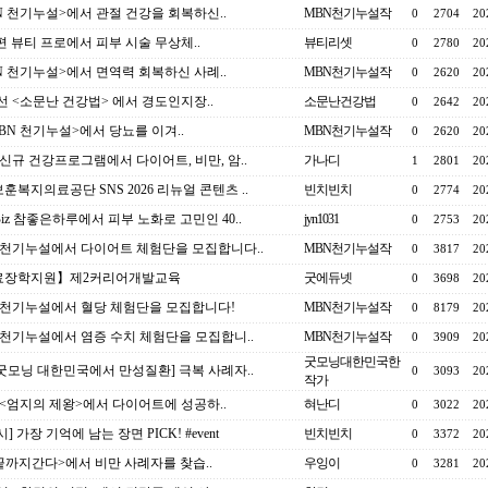
N 천기누설>에서 관절 건강을 회복하신..
MBN천기누설작
0
2704
20
종편 뷰티 프로에서 피부 시술 무상체..
뷰티리셋
0
2780
20
N 천기누설>에서 면역력 회복하신 사례..
MBN천기누설작
0
2620
20
선 <소문난 건강법> 에서 경도인지장..
소문난건강법
0
2642
20
MBN 천기누설>에서 당뇨를 이겨..
MBN천기누설작
0
2620
20
 신규 건강프로그램에서 다이어트, 비만, 암..
가나디
1
2801
20
훈복지의료공단 SNS 2026 리뉴얼 콘텐츠 ..
빈치빈치
0
2774
20
 Biz 참좋은하루에서 피부 노화로 고민인 40..
jyn1031
0
2753
20
 천기누설에서 다이어트 체험단을 모집합니다..
MBN천기누설작
0
3817
20
료장학지원】제2커리어개발교육
굿에듀넷
0
3698
20
 천기누설에서 혈당 체험단을 모집합니다!
MBN천기누설작
0
8179
20
 천기누설에서 염증 수치 체험단을 모집합니..
MBN천기누설작
0
3909
20
굿모닝대한민국한
 굿모닝 대한민국에서 만성질환] 극복 사례자..
0
3093
20
작가
 <엄지의 제왕>에서 다이어트에 성공하..
혀난디
0
3022
20
] 가장 기억에 남는 장면 PICK! #event
빈치빈치
0
3372
20
<끝까지간다>에서 비만 사례자를 찾습..
우잉이
0
3281
20