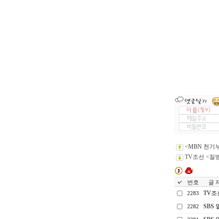
<MBN 천기
TV조선 <질
번호
글 제
TV조
2283
SBS
2282