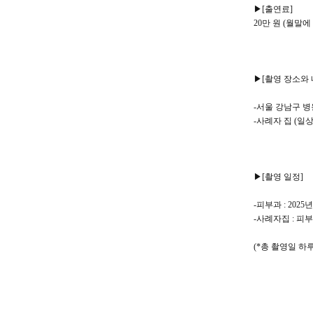
▶[출연료]
20만 원 (월말에
▶[촬영 장소와 
-서울 강남구 병
-사례자 집 (일상
▶[촬영 일정]
-피부과 : 2025
-사례자집 : 피
(*총 촬영일 하루