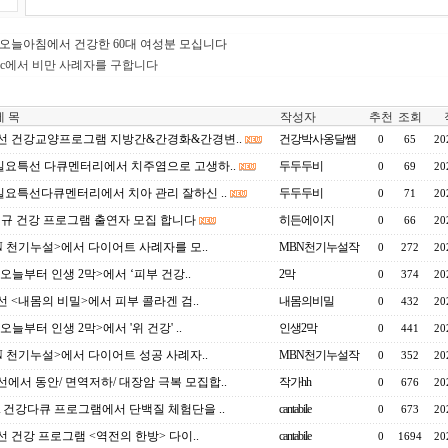
 오늘아침에서 건강한 60대 여성분 모십니다
jtbc에서 비만 사례자를 구합니다
 목
작성자
추천
조회
선 건강교양프로그램 지방간&간경화&간경변..
건강박사옹달쌤
0
65
20
 일요특선 다큐멘터리에서 치주염으로 고생하..
두두두비
0
69
20
 일요특선다큐멘터리에서 치아 관리 잘하신 ..
두두두비
0
71
20
 신규 건강 프로그램 출연자 모집 합니다
히든에이지
0
66
20
N 천기누설>에서 다이어트 사례자를 모..
MBN천기누설작
0
272
20
 <오늘부터 인생 2막>에서 ‘피부 건강..
2막
0
374
20
선 <내몸의 비밀>에서 피부 콜라겐 검..
내몸의비밀
0
432
20
<오늘부터 인생 2막>에서 '위 건강' ..
인생2막
0
441
20
N 천기누설>에서 다이어트 성공 사례자..
MBN천기누설작
0
352
20
선에서 동안/ 면역저하/ 대장암 극복 모집합..
작가hh
0
676
20
 건강다큐 프로그램에서 단백질 체험단을 ..
cantabile
0
673
20
선 건강 프로그램 <역전의 한방> 다이..
cantabile
0
1694
20