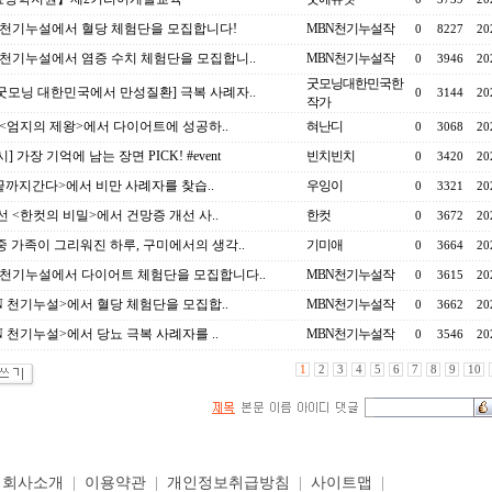
 천기누설에서 혈당 체험단을 모집합니다!
MBN천기누설작
0
8227
20
 천기누설에서 염증 수치 체험단을 모집합니..
MBN천기누설작
0
3946
20
굿모닝대한민국한
 굿모닝 대한민국에서 만성질환] 극복 사례자..
0
3144
20
작가
 <엄지의 제왕>에서 다이어트에 성공하..
혀난디
0
3068
20
] 가장 기억에 남는 장면 PICK! #event
빈치빈치
0
3420
20
<끝까지간다>에서 비만 사례자를 찾습..
우잉이
0
3321
20
선 <한컷의 비밀>에서 건망증 개선 사..
한컷
0
3672
20
중 가족이 그리워진 하루, 구미에서의 생각..
기미애
0
3664
20
 천기누설에서 다이어트 체험단을 모집합니다..
MBN천기누설작
0
3615
20
N 천기누설>에서 혈당 체험단을 모집합..
MBN천기누설작
0
3662
20
N 천기누설>에서 당뇨 극복 사례자를 ..
MBN천기누설작
0
3546
20
1
2
3
4
5
6
7
8
9
10
|
회사소개
|
이용약관
|
개인정보취급방침
|
사이트맵
|