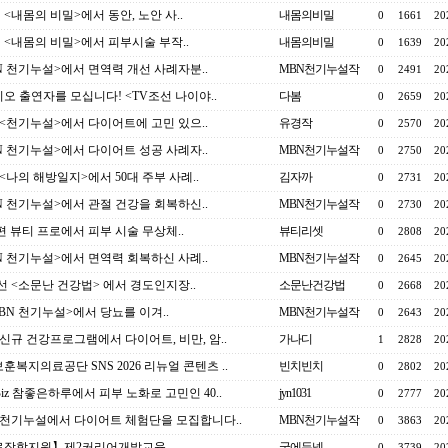
선 <내몸의 비밀>에서 동안, 노안 사..
내몸의비밀
0
1661
20
선 <내몸의 비밀>에서 피부시술 부작..
내몸의비밀
0
1639
20
N 천기누설>에서 면역력 개선 사례자분..
MBN천기누설작
0
2491
20
오 출연자를 모십니다! <TV조선 나이야..
다봄
0
2659
20
 <천기누설>에서 다이어트에 고민 있으..
유경작
0
2570
20
N 천기누설>에서 다이어트 성공 사례자..
MBN천기누설작
0
2750
20
 <나의 해방일지>에서 50대 주부 사례..
김자까
0
2731
20
N 천기누설>에서 관절 건강을 회복하신..
MBN천기누설작
0
2730
20
종편 뷰티 프로에서 피부 시술 무상체..
뷰티리셋
0
2808
20
N 천기누설>에서 면역력 회복하신 사례..
MBN천기누설작
0
2645
20
선 <소문난 건강법> 에서 경도인지장..
소문난건강법
0
2668
20
MBN 천기누설>에서 당뇨를 이겨..
MBN천기누설작
0
2643
20
 신규 건강프로그램에서 다이어트, 비만, 암..
가나디
1
2828
20
훈복지의료공단 SNS 2026 리뉴얼 콘텐츠 ..
빈치빈치
0
2802
20
 Biz 참좋은하루에서 피부 노화로 고민인 40..
jyn1031
0
2777
20
 천기누설에서 다이어트 체험단을 모집합니다..
MBN천기누설작
0
3863
20
료장학지원】제2커리어개발교육
굿에듀넷
0
3739
20