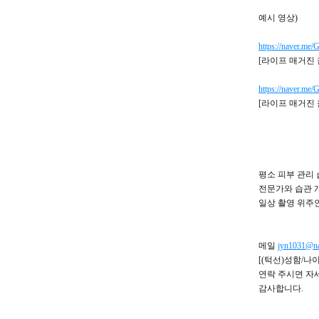
예시 영상)
https://naver.m
[라이프 매거진 
https://naver.m
[라이프 매거진 
평소 피부 관리
전문가와 습관 
일상 촬영 위주인
메일
jyn1031@na
[(턱선)성함/나
연락 주시면 자
감사합니다.