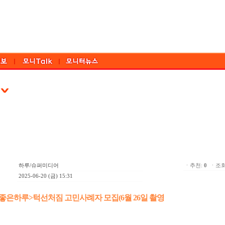
하루/슈퍼미디어
ㆍ추천:
0
ㆍ조회:
2025-06-20 (금) 15:31
z<참좋은하루>턱선처짐 고민사례자 모집(6월 26일 촬영