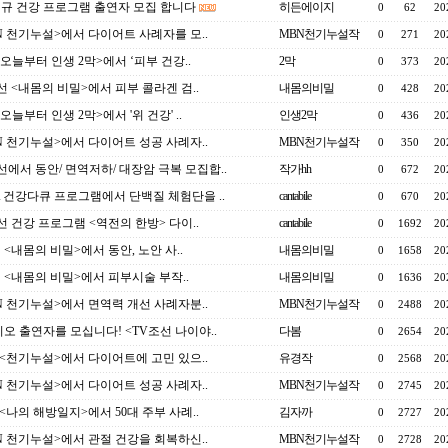
 신규 건강 프로그램 출연자 모집 합니다
히든에이지
0
62
20
N 천기누설>에서 다이어트 사례자를 모..
MBN천기누설작
0
271
20
 <오늘부터 인생 2막>에서 ‘피부 건강..
2막
0
373
20
선 <내몸의 비밀>에서 피부 콜라겐 검..
내몸의비밀
0
428
20
<오늘부터 인생 2막>에서 '위 건강' ..
인생2막
0
436
20
N 천기누설>에서 다이어트 성공 사례자..
MBN천기누설작
0
350
20
선에서 동안/ 면역저하/ 대장암 극복 모집합..
작가hh
0
672
20
 건강다큐 프로그램에서 단백질 체험단을 ..
cantabile
0
670
20
선 건강 프로그램 <역전의 한방> 다이..
cantabile
0
1692
20
선 <내몸의 비밀>에서 동안, 노안 사..
내몸의비밀
0
1658
20
선 <내몸의 비밀>에서 피부시술 부작..
내몸의비밀
0
1636
20
N 천기누설>에서 면역력 개선 사례자분..
MBN천기누설작
0
2488
20
오 출연자를 모십니다! <TV조선 나이야..
다봄
0
2654
20
 <천기누설>에서 다이어트에 고민 있으..
유경작
0
2568
20
N 천기누설>에서 다이어트 성공 사례자..
MBN천기누설작
0
2745
20
 <나의 해방일지>에서 50대 주부 사례..
김자까
0
2727
20
N 천기누설>에서 관절 건강을 회복하신..
MBN천기누설작
0
2728
20