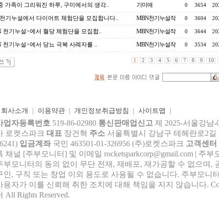
중 가족이 그리워진 하루, 구미에서의 생각..
기미애
0
3654
20
 천기누설에서 다이어트 체험단을 모집합니다..
MBN천기누설작
0
3604
20
N 천기누설>에서 혈당 체험단을 모집합..
MBN천기누설작
0
3644
20
N 천기누설>에서 당뇨 극복 사례자를 ..
MBN천기누설작
0
3534
20
1
2
3
4
5
6
7
8
9
10
|
회사소개
|
이용약관
|
개인정보취급방침
|
사이트맵
|
사업자등록번호
519-86-02980
통신판매업신고
제 2025-서울강남-
사 로켓스파크
대표
장건혁
주소
서울특별시 강남구 테헤란로2길 27,
6241)
입금계좌
국민 463501-01-326956 (주)로켓스파크
고객센터
톡 채널 [주부모니터] 및 이메일 rocke
tsparkcorp@gmail.com
| 주
주부모니터의 동의 없이 무단 전재, 재배포, 재가공할 수 없으며, 
구인, 구직 또는 창업 이외 용도로 사용될 수 없습니다. 주부모니터
사용자가 이를 신뢰해 취한 조치에 대해 책임을 지지 않습니다.
Co
 All Rights Reserved.