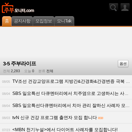
홈
공지사항
모집정보
모니Talk
3-5 주부라이프
옵션
전체
2,283
오늘
0
분류
전체
TV조선 건강교양프로그램 지방간&간경화&간경변증 극복 사례자 섭외
08/05
SBS 일요특선 다큐멘터리에서 치주염으로 고생하시는 사례자분 모십니다.
08/04
SBS 일요특선다큐멘터리에서 치아 관리 잘하신 사례자 모십니다
08/04
tvN 신규 건강 프로그램 출연자 모집 합니다
08/03
<MBN 천기누설>에서 다이어트 사례자를 모집합니다!
07/23