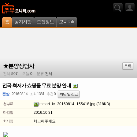
홈
공지사항
모집정보
모니Talk
★분양상담사
목록
전체
507
오늘
0
분류
전체
전국 최저가 쇼핑몰 무료 분양 안내
폰샾
2016.08.14
조회
1381
추천
0
차단 및 신고
첨부#1
mmart_kr_20160814_155418.jpg
(318KB)
마감일
2016.10.31
회사명
체크해주세요