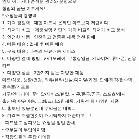
언제 어디서나 손쉬운 관리와 운영으로
창업의 꿈을 이루세요!
* 쇼핑몰의 경쟁력
1. 가격 경쟁력 : 대형 마트나 온라인 마트보다 저렴하다.
2. 최저가 비교 : 제품설명 하단에 가격 비교와 최저가 비교 분석
3. 안전한 제품 : 안전하고 검증된 제품 엄선 판매
4. 빠른 배송 : 결제 후 빠른 배송
5. 무료 배송 : 다수의 무료배송 서비스
6. 다양한 결제 방법 : 카카오페이, 무통장입금, 계좌이체, 휴대폰, 신용
카드
7. 다양한 상품 : 3만가지 넘는 다양한 제품
마트/식품, 생활/건강, 의류/뷰티/신발,디지털/가전, 인쇄/제작/현수막,
판촉물/기프트
가구/인테리어, 꽃배달/서비스/렌탈, 사무/문구/공구, 스포츠/레저
출산/육아/유아동, 교회/크리스찬제품. 기획전 등 다양한 제품
8. 홍보만 했을뿐인데 수익금은 대박...
9. 가격도 저렴한것이 캐시백까지 해준다고....!
- 파트별로 살펴보는 쇼핑몰 창업 안내
• 주부들의 부업아이템
• 직장인들의 투잡 아이템