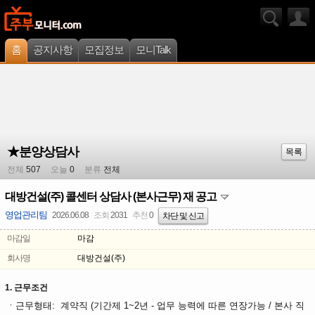
홈
공지사항
모집정보
모니Talk
★분양상담사
목록
전체
507
오늘
0
분류
전체
대방건설(주) 콜센터 상담사 (본사근무) 재 공고
영업관리팀
2026.06.08
조회
2031
추천
0
차단 및 신고
마감일
마감
회사명
대방건설(주)
1. 근무조건
ㆍ
근무형태
:
계약직 (기간제 1~2년 - 업무 능력에 따른 연장가능 / 본사 직