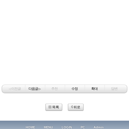
이전글
다음글
추천
수정
확대
답변
◁
▷
목록
뒤로
HOME
MENU
LOGIN
PC
Admin