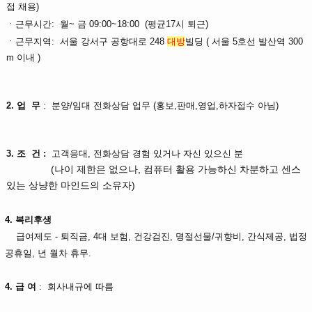
접 채용)
ㆍ
근무시간
:
월~ 금 09:00~18:00 (평균17시 퇴근)
ㆍ
근무지역
:
서울 강서구 공항대로 248
대방
빌딩
( 서울 5호선 발산역 300
m 이내 )
2. 업 무
:
분양/임대 전화상담 업무 (홍보,판매,영업,하자접수 아님)
3. 조 건 :
고객응대, 전화상담 경험 있거나 자신 있으신 분
(나이 제한은 없으나, 컴퓨터 활용 가능하신 차분하고 센스
있는 상냥한 마인드의 소유자)
4. 복리후생
급여제도 - 퇴직금, 4대 보험,
건강검진,
명절선물/귀향비,
간식제공,
법정
공휴일, 년 월차 휴무.
4. 급 여
: 회사내규에 따름