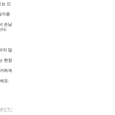
또는 신
핑지원
서 손님
다.
끼지 않
는 현장
 거하게
세요.