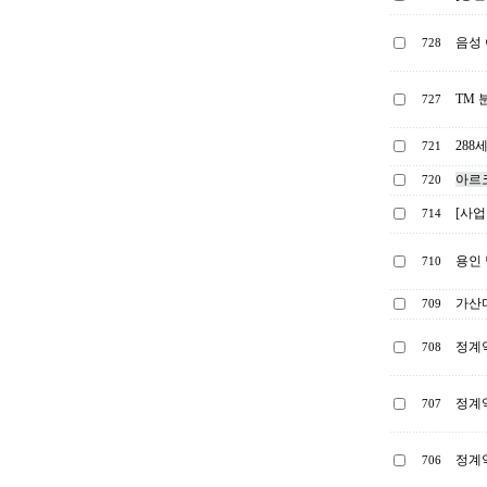
음성 
728
TM 
727
288
721
아르코
720
[사
714
용인 
710
가산
709
정계약
708
정계약
707
정계약
706