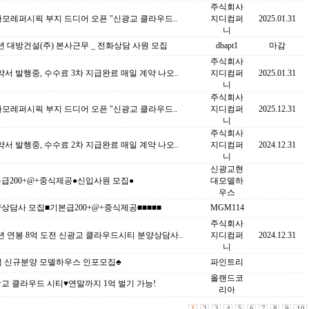
주식회사
아모레퍼시픽 부지 드디어 오픈 "신광교 클라우드..
지디컴퍼
2025.01.31
니
5년 대방건설(주) 본사근무 _ 전화상담 사원 모집
dbapt1
마감
주식회사
서 발행중, 수수료 3차 지급완료 매일 계약 나오..
지디컴퍼
2025.01.31
니
주식회사
아모레퍼시픽 부지 드디어 오픈 "신광교 클라우드..
지디컴퍼
2025.12.31
니
주식회사
서 발행중, 수수료 2차 지급완료 매일 계약 나오..
지디컴퍼
2024.12.31
니
신광교현
본급200+@+중식제공●신입사원 모집●
대모델하
우스
상담사 모집■기본급200+@+중식제공■■■■■
MGM114
주식회사
5년 연봉 8억 도전 신광교 클라우드시티 분양상담사..
지디컴퍼
2024.12.31
니
택 신규분양 모델하우스 인포모집♣
파인트리
올랜드코
교 클라우드 시티♥연말까지 1억 벌기 가능!
리아
1
2
3
4
5
6
7
8
9
10