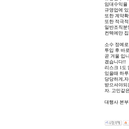
임대수익율 
규영업에 있
또한 계약확
또한 적극적
일반조직분양
컨텍에만 집
소수 정예로
투입 후 바
곧 겨울 입
겠습니다!!
리스크 1도
있을때 하루
당당하게,자
받으셔야되는
자. 고민같
대행사 본부장 