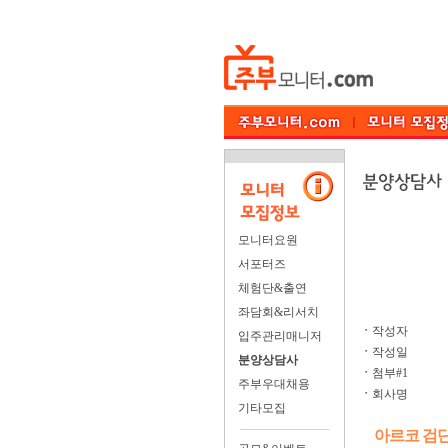
모니터요원
서포터즈
체험단&출연
좌담회&리서치
ㆍ
작성자
입주관리매니저
ㆍ
작성일
분양상담사
ㆍ
첨부#1
주부우대채용
ㆍ
회사명
기타모집
아르코 검단