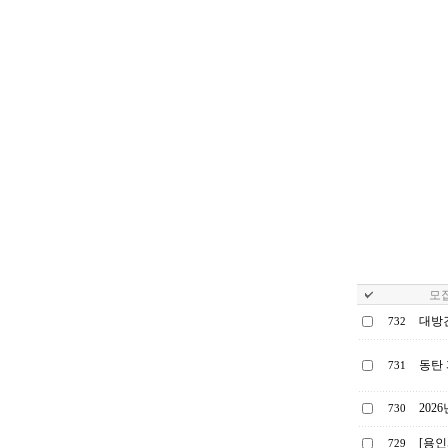
모집
대방건
732
동탄 
731
202
730
[용인
729