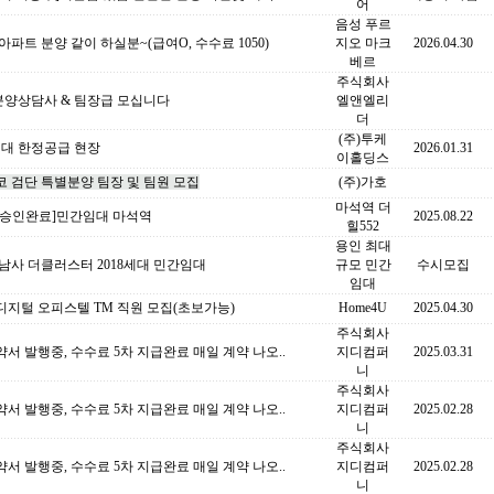
어
음성 푸르
아파트 분양 같이 하실분~(급여O, 수수료 1050)
지오 마크
2026.04.30
베르
주식회사
분양상담사 & 팀장급 모십니다
엘앤엘리
더
(주)투케
세대 한정공급 현장
2026.01.31
이홀딩스
 검단 특별분양 팀장 및 팀원 모집
(주)가호
마석역 더
업승인완료]민간임대 마석역
2025.08.22
힐552
용인 최대
남사 더클러스터 2018세대 민간임대
규모 민간
수시모집
임대
디지털 오피스텔 TM 직원 모집(초보가능)
Home4U
2025.04.30
주식회사
서 발행중, 수수료 5차 지급완료 매일 계약 나오..
지디컴퍼
2025.03.31
니
주식회사
서 발행중, 수수료 5차 지급완료 매일 계약 나오..
지디컴퍼
2025.02.28
니
주식회사
서 발행중, 수수료 5차 지급완료 매일 계약 나오..
지디컴퍼
2025.02.28
니