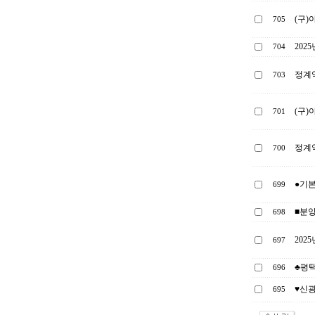
(구)
705
202
704
정계약
703
(구)
701
정계약
700
●기
699
■분양
698
202
697
♣평
696
♥신광
695