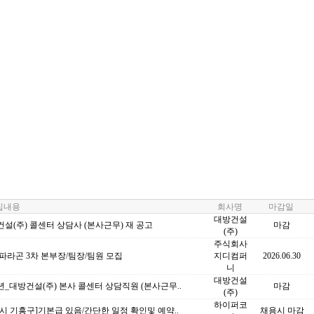
내용
회사명
마감일
대방건설
설(주) 콜센터 상담사 (본사근무) 재 공고
마감
(주)
주식회사
파라곤 3차 본부장/팀장/팀원 모집
지디컴퍼
2026.06.30
니
대방건설
6년_대방건설(주) 본사 콜센터 상담직원 (본사근무..
마감
(주)
하이퍼코
시 기흥구]기본급 있음/간단한 일정 확인및 예약..
채용시 마감