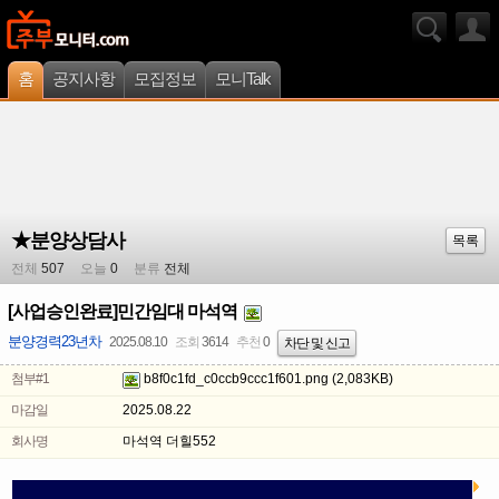
홈
공지사항
모집정보
모니Talk
★분양상담사
목록
전체
507
오늘
0
분류
전체
[사업승인완료]민간임대 마석역
분양경력23년차
2025.08.10
조회
3614
추천
0
차단 및 신고
첨부#1
b8f0c1fd_c0ccb9ccc1f601.png
(2,083KB)
마감일
2025.08.22
회사명
마석역 더힐552