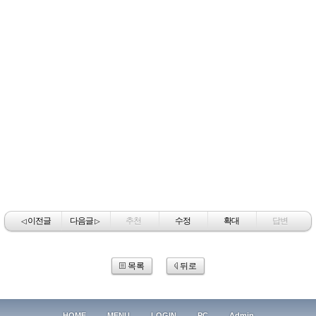
이전글
다음글
추천
수정
확대
답변
◁
▷
목록
뒤로
HOME
MENU
LOGIN
PC
Admin