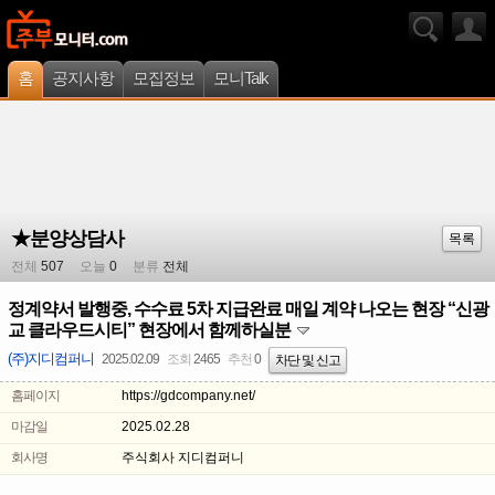
홈
공지사항
모집정보
모니Talk
★분양상담사
목록
전체
507
오늘
0
분류
전체
정계약서 발행중, 수수료 5차 지급완료 매일 계약 나오는 현장 “신광
교 클라우드시티” 현장에서 함께하실분
(주)지디컴퍼니
2025.02.09
조회
2465
추천
0
차단 및 신고
홈페이지
https://gdcompany.net/
마감일
2025.02.28
회사명
주식회사 지디컴퍼니