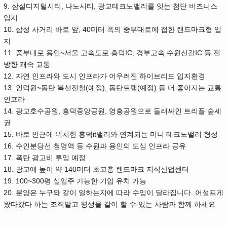
9.
,
,
삼설디지털시티
나노시티
광교테크노밸리를 잇는 첨단 비즈니스
입지
10.
, 40
삼성 사거리 바로 앞
미터 폭의 중부대로에 접한 랜드마크형 입
지
11.
~
IC,
IC
중부대로 용인
서울 고속도로 흥덕
경부고속 수원신갈
등 전
방향 쾌속 교통
12.
자연 인프라와 도시 인프라가 어우러진 하이브리드 입지환경
13.
~
(
),
(
)
인덕원
동탄 복선전철
예정
동탄트램
예정
등 더 좋아지는 교통
인프라
14.
,
,
광교호수공원
흥덕중앙공원
영흥공원으로 둘러싸인 트리플 숲세
권
15.
it
바로 인근에 위치한 흥덕
밸리와 연계되는 미니 테크노밸리 형성
16.
수인분당선 청명역 등 수원과 용인의 도심 인프라 공유
17.
폭탄 광고비 투입 예정
18.
140
광교에 높이 약
미터 초고층 랜드마크 지식산업센터
19. 100~300
평 실입주 가능한 기업 유치 가능
20.
.
분양은 누구와 같이 일하는지에 따라 수입이 달라집니다
어설프게
왔다갔다 하는 조직말고 평생을 같이 할 수 있는 사람과 함께 하세요