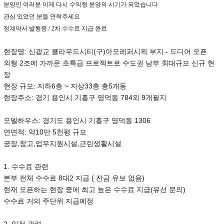
분양인 여러분 이제 다시 수익형 분양의 시기가 되었습니다
관심 있었던 분들 연락주세요
정계약서 발행중
/ 2
차 수수료 지급 완료
:
(
)
-
현장명
신광교 클라우드시티
구
아모레퍼시픽 부지
드디어 오픈
2
외형
조에 가까운 초특급 프로젝트로 수도권 남부 최대규모 신규 현
장
:
6
~
33
5
현장 규모
지하
층
지상
층 총
개동
:
784
9
현장주소
경기 용인시 기흥구 영덕동
외
개필지
:
1306
모델하우스
경기도 용인시 기흥구 영덕동
:
10
5
연면적
약
만
천평 규모
,
,
,
공장
창고
업무지원시설
근린생활시설
1.
수수료 관련
8
2
(
)
본부 전체 수수료
대
지급
잔금 유보 없음
(
)
현재 오픈하는 현장 중에 최고 높은 수수료 지급
유선 문의
수수료 거의 주단위 지급예정