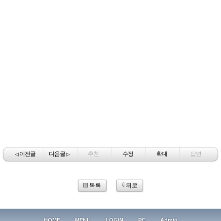
이전글
다음글
추천
수정
확대
답변
◁
▷
목록
뒤로
HOME
MENU
LOGIN
PC
Admin