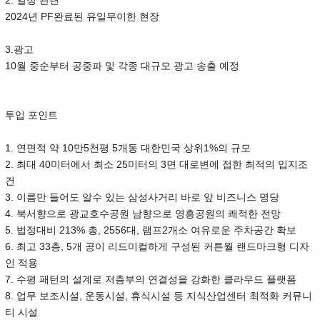
2.
일정 관련
2024
PF
년
완료된 유일무이한 현장
3.
광고
10
월 중순부터 공중파 및 각종 대규모 광고 송출 예정
투입 포인트
1.
10
5
5
1%
연면적 약
만
천평
개동 대한민국 상위
의 규모
2.
40
25
3
최대
미터에서 최소
미터의
면 대로변에 접한 최적의 입지조
건
3.
이름만 들어도 알수 있는 삼성사거리 바로 앞 비즈니스 명당
4.
북서향으로 광교호수공원 남향으로 영흥공원의 쾌적한 전망
5.
213%
, 2556
,
2
법정대비
총
대
램프
개소 여유로운 주차공간 확보
6.
33
, 5
최고
층
개 공이 리드미컬하게 구성된 커튼월 랜드마크형 디자
인 적용
7.
수평 패턴의 설계로 저층부의 연결성을 강화한 클라우드 플랫폼
8.
,
,
업무 보조시설
운동시설
휴식시설 등 지식산업센터 최적화 커뮤니
티 시설