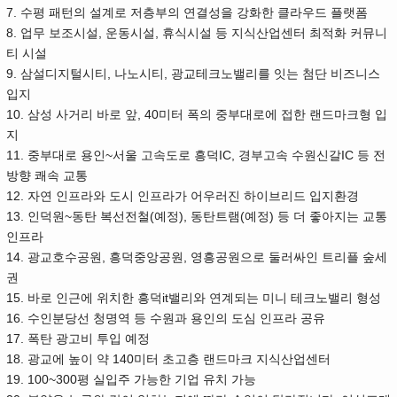
7.
수평 패턴의 설계로 저층부의 연결성을 강화한 클라우드 플랫폼
8.
,
,
업무 보조시설
운동시설
휴식시설 등 지식산업센터 최적화 커뮤니
티 시설
9.
,
,
삼설디지털시티
나노시티
광교테크노밸리를 잇는 첨단 비즈니스
입지
10.
, 40
삼성 사거리 바로 앞
미터 폭의 중부대로에 접한 랜드마크형 입
지
11.
~
IC,
IC
중부대로 용인
서울 고속도로 흥덕
경부고속 수원신갈
등 전
방향 쾌속 교통
12.
자연 인프라와 도시 인프라가 어우러진 하이브리드 입지환경
13.
~
(
),
(
)
인덕원
동탄 복선전철
예정
동탄트램
예정
등 더 좋아지는 교통
인프라
14.
,
,
광교호수공원
흥덕중앙공원
영흥공원으로 둘러싸인 트리플 숲세
권
15.
it
바로 인근에 위치한 흥덕
밸리와 연계되는 미니 테크노밸리 형성
16.
수인분당선 청명역 등 수원과 용인의 도심 인프라 공유
17.
폭탄 광고비 투입 예정
18.
140
광교에 높이 약
미터 초고층 랜드마크 지식산업센터
19. 100~300
평 실입주 가능한 기업 유치 가능