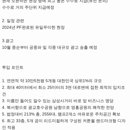
(
)
현재 오픈하는 현장 중에 최고 높은 수수료 지급
유선 문의
수수료 거의 주단위 지급예정
2.
일정 관련
2024
PF
년
완료된 유일무이한 현장
3.
광고
10
월 중순부터 공중파 및 각종 대규모 광고 송출 예정
투입 포인트
1.
10
5
5
1%
연면적 약
만
천평
개동 대한민국 상위
의 규모
2.
40
25
3
최대
미터에서 최소
미터의
면 대로변에 접한 최적의 입지조
건
3.
이름만 들어도 알수 있는 삼성사거리 바로 앞 비즈니스 명당
4.
북서향으로 광교호수공원 남향으로 영흥공원의 쾌적한 전망
5.
213%
, 2556
,
2
법정대비
총
대
램프
개소 여유로운 주차공간 확보
6.
33
, 5
최고
층
개 공이 리드미컬하게 구성된 커튼월 랜드마크형 디자
인 적용