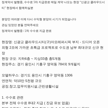
정계약서 발행중
,
수수료
5
차 지급완료 매일 계약 나오는 현장
“
신광교 클라우드시
티
”
현장에서 함께하실분
분양인 여러분 이제 다시 수익형 분양의 시기가 되었습니다
관심 있었던 분들 연락주세요
정계약서 발행중
/ 2
차 수수료 지급 완료
:
(
)
-
현장명
신광교 클라우드시티
구
아모레퍼시픽 부지
드디어 오픈
2
외형
조에 가까운 초특급 프로젝트로 수도권 남부 최대규모 신규 현
장
:
6
~
33
5
현장 규모
지하
층
지상
층 총
개동
:
784
9
현장주소
경기 용인시 기흥구 영덕동
외
개필지
:
1306
모델하우스
경기도 용인시 기흥구 영덕동
:
10
5
연면적
약
만
천평 규모
,
,
,
공장
창고
업무지원시설
근린생활시설
1.
수수료 관련
8
2
(
)
본부 전체 수수료
대
지급
잔금 유보 없음