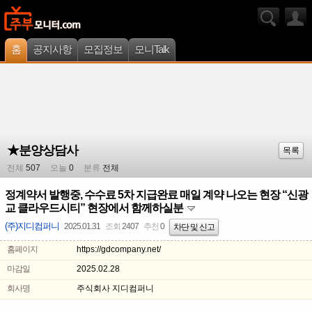
홈
공지사항
모집정보
모니Talk
★분양상담사
목록
전체
507
오늘
0
분류
전체
정계약서 발행중, 수수료 5차 지급완료 매일 계약 나오는 현장 “신광
교 클라우드시티” 현장에서 함께하실분
(주)지디컴퍼니
2025.01.31
조회
2407
추천
0
차단 및 신고
홈페이지
https://gdcompany.net/
마감일
2025.02.28
회사명
주식회사 지디컴퍼니