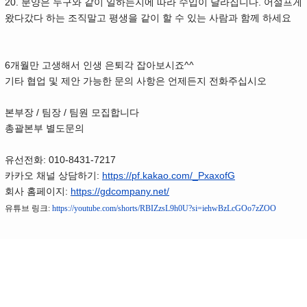
20.
.
분양은 누구와 같이 일하는지에 따라 수입이 달라집니다
어설프게
왔다갔다 하는 조직말고 평생을 같이 할 수 있는 사람과 함께 하세요
6
^^
개월만 고생해서 인생 은퇴각 잡아보시죠
기타 협업 및 제안 가능한 문의 사항은 언제든지 전화주십시오
/
/
본부장
팀장
팀원 모집합니다
총괄본부 별도문의
: 010-8431-7217
유선전화
:
https://pf.kakao.com/_PxaxofG
카카오 채널 상담하기
:
https://gdcompany.net/
회사 홈페이지
유튜브 링크
:
https://youtube.com/shorts/RBIZzsL9h0U?si=iehwBzLcGOo7zZOO