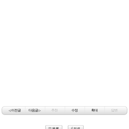
이전글
다음글
추천
수정
확대
답변
◁
▷
목록
뒤로