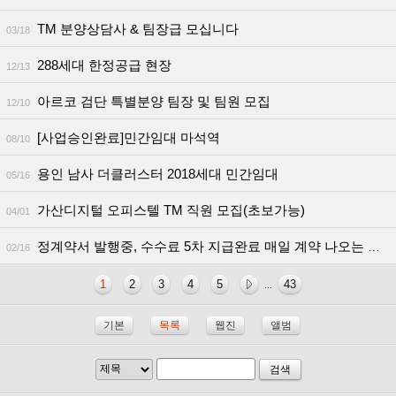
TM 분양상담사 & 팀장급 모십니다
03/18
288세대 한정공급 현장
12/13
아르코 검단 특별분양 팀장 및 팀원 모집
12/10
[사업승인완료]민간임대 마석역
08/10
용인 남사 더클러스터 2018세대 민간임대
05/16
가산디지털 오피스텔 TM 직원 모집(초보가능)
04/01
정계약서 발행중, 수수료 5차 지급완료 매일 계약 나오는 현장 “신광교 클라우드시티” 현장에서 함께하실분
02/16
1
2
3
4
5
43
...
기본
목록
웹진
앨범
검색