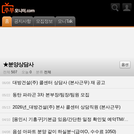
홈
공지사항
모집정보
모니Talk
★분양상담사
옵션
전체
507
오늘
0
분류
전체
대방건설(주) 콜센터 상담사 (본사근무) 재 공고
06/08
동탄 파라곤 3차 본부장/팀장/팀원 모집
05/22
2026년_대방건설(주) 본사 콜센터 상담직원 (본사근무)
05/13
[용인시 기흥구]기본급 있음/간단한 일정 확인및 예약TM/왕초보가능
04/10
음성 아파트 분양 같이 하실분~(급여O, 수수료 1050)
04/08