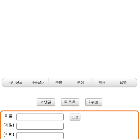
이전글
다음글
추천
수정
확대
답변
◁
▷
댓글
목록
뒤로
이름
표정
(메일)
(비번)