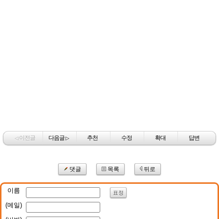
이전글
다음글
추천
수정
확대
답변
◁
▷
댓글
목록
뒤로
이름
표정
(메일)