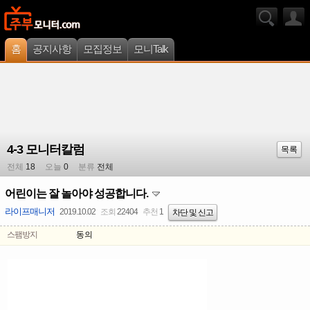
홈
공지사항
모집정보
모니Talk
4-3 모니터칼럼
목록
전체
18
오늘
0
분류
전체
어린이는 잘 놀아야 성공합니다.
라이프매니저
2019.10.02
조회
22404
추천
1
차단 및 신고
스팸방지
동의