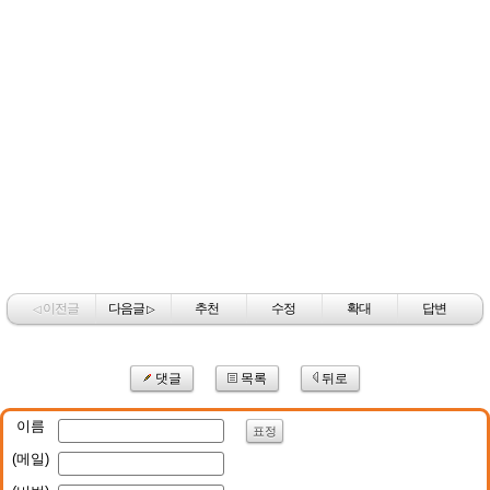
이전글
다음글
추천
수정
확대
답변
◁
▷
댓글
목록
뒤로
이름
표정
(메일)