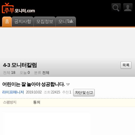
홈
공지사항
모집정보
모니Talk
4-3 모니터칼럼
목록
전체
18
오늘
0
분류
전체
어린이는 잘 놀아야 성공합니다.
라이프매니저
2019.10.02
조회
22415
추천
1
차단 및 신고
스팸방지
동의