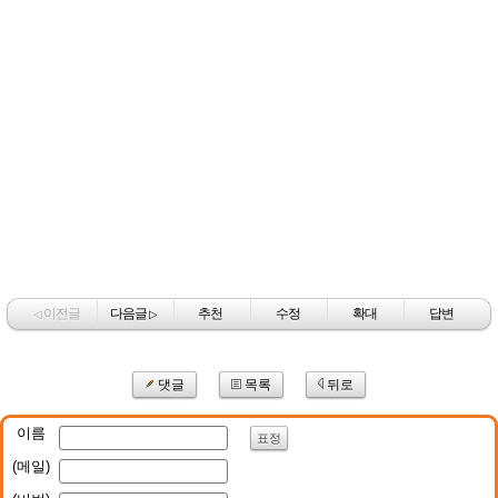
이전글
다음글
추천
수정
확대
답변
◁
▷
댓글
목록
뒤로
이름
표정
(메일)