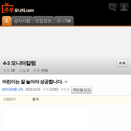
홈
공지사항
모집정보
모니Talk
4-3 모니터칼럼
목록
전체
18
오늘
0
분류
전체
어린이는 잘 놀아야 성공합니다.
라이프매니저
2019.10.02
조회
22363
추천
1
차단 및 신고
스팸방지
동의