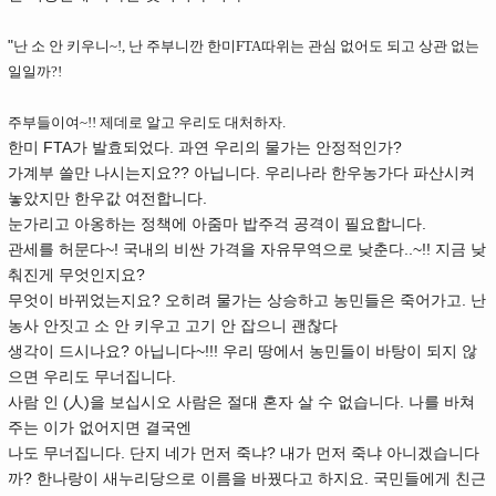
"
난 소 안 키우니~!, 난 주부니깐 한미FTA따위는 관심 없어도 되고 상관 없는
일일까?!
주부들이여~!! 제데로 알고 우리도 대처하자.
한미 FTA가 발효되었다. 과연 우리의 물가는 안정적인가?
가계부 쓸만 나시는지요?? 아닙니다. 우리나라 한우농가다 파산시켜
놓았지만 한우값 여전합니다.
눈가리고 아옹하는 정책에 아줌마 밥주걱 공격이 필요합니다.
관세를 허문다~! 국내의 비싼 가격을 자유무역으로 낮춘다..~!! 지금 낮
춰진게 무엇인지요?
무엇이 바뀌었는지요? 오히려 물가는 상승하고 농민들은 죽어가고. 난
농사 안짓고 소 안 키우고 고기 안 잡으니 괜찮다
생각이 드시나요? 아닙니다~!!! 우리 땅에서 농민들이 바탕이 되지 않
으면 우리도 무너집니다.
사람 인 (人)을 보십시오 사람은 절대 혼자 살 수 없습니다. 나를 바쳐
주는 이가 없어지면 결국엔
나도 무너집니다. 단지 네가 먼저 죽냐? 내가 먼저 죽냐 아니겠습니다
까? 한나랑이 새누리당으로 이름을 바꿨다고 하지요. 국민들에게 친근