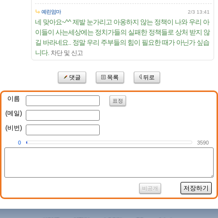
예린엄마
2/3 13:41
네 맞아요~^^ 제발 눈가리고 아옹하지 않는 정책이 나와 우리 아
이들이 사는세상에는 정치가들의 실패한 정책들로 상처 받지 않
길 바라네요.. 정말 우리 주부들의 힘이 필요한 때가 아닌가 싶습
니다.
차단 및 신고
댓글
목록
뒤로
이름
표정
(메일)
(비번)
0
3590
저장하기
비공개