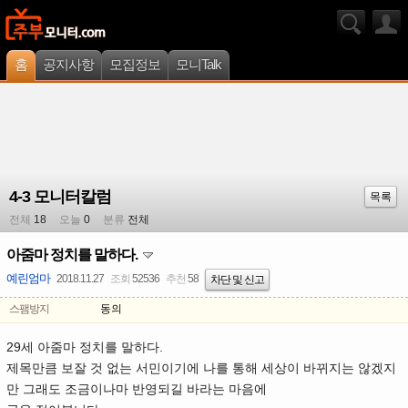
홈
공지사항
모집정보
모니Talk
4-3 모니터칼럼
목록
전체
18
오늘
0
분류
전체
아줌마 정치를 말하다.
예린엄마
2018.11.27
조회
52536
추천
58
차단 및 신고
스팸방지
동의
29세 아줌마 정치를 말하다.
제목만큼 보잘 것 없는 서민이기에 나를 통해 세상이 바뀌지는 않겠지
만 그래도 조금이나마 반영되길 바라는 마음에