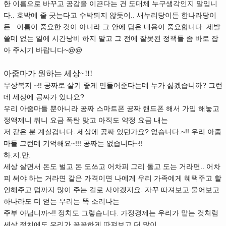
한 이름으로 바꾸고 공감을 이끈다는 건 도대체 누구생각인지 말입니
다.. 호박에 줄 긋는다고 수박되지 않듯이.. 새누리당이든 한나라당이
든.. 이름이 중요한 것이 아니라 그 안에 담은 내용이 중요합니다. 제발
쓸데 없는 일에 시간낭비 하지 말고 그 전에 잘못된 정책들 좀 바로 잡
아 주시기 바랍니다~@@
아줌마가 원하는 세상~!!!
무상복지 ~!! 공짜로 살기 좋게 만들어준다는데 누가 싫겠습니까? 그런
데 세상에 공짜가 있나요?
우리 아줌마들 뿐아니라 공짜 스마트폰 공짜 핸드폰 해서 가입 해놓고
정액제니 뭐니 요금 폭탄 맞고 아직도 약정 요금 내는
저 같은 분 계실겁니다. 세상에 공짜 있던가요? 없습니다.~!! 우리 아줌
마들 그런데 기억해요~!!! 공짜는 없습니다~!!
하.지.만.
세상 살면서 돈도 벌고 돈 도쓰고 어차피 그리 돌고 도는 거라면.. 어차
피 써야 하는 거라면 같은 가격이면 나에게 우리 가족에게 혜택주고 할
인해주고 덤까지 많이 주는 걸로 사야겠지요. 자꾸 따져보고 물어보고
하나라도 더 얻는 우리는 똑 소리나는
주부 아닙니까~!! 정치도 그렇습니다. 가정경제는 우리가 맡는 것처럼
세상 정치에도 우리가 꼼꼼하게 따져보고 더 많이