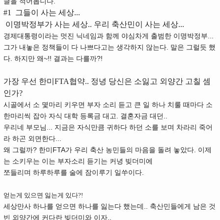
글을 적어봅니다.
#1
그들이 사는 세상...
이명박정부가 사는 세상.. 우리 축산민이 사는 세상...
경제대통령이라는 멋진 닉네임과 함께 야심차게 출범한 이명박정부...
그가 내놓은 정책들이 다 나쁘다고는 생각하지 않는다. 말은 그럴듯 했
다. 하지만 왜~!! 결과는 다를까?!
가장 우선 한미FTA협약.. 정녕 당신은 소잃고 외양간 고칠 셈
인가?
시골에서 소 몇마리 키우면 부자 소리 듣고 큰 일 하나 치룰 때마다 소
한마리씩 잡아 자식 대학 등록금 대고. 결혼자금 대던..
우리네 부모님... 지금은 자식만큼 귀하다 하던 소를 보며 차라리 죽어
라 하곤 외면한다...
왜 그럴까? 한미FTA가 우리 축산 농민들의 마음을 돌려 놓았다. 이제
는 소키우는 이는 부자소리 듣기는 커녕 빚더미에
쪼들리며 하루하루를 술에 잠이루기 일쑤이다.
얻는게 있으면 잃는게 있다?!
세상만사 하나를 얻으면 하나를 잃는다 했는데.. 축산민들에게 남은 것
빈 외양간에 커다란 빚더미와 이자..