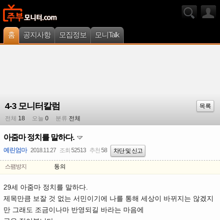
홈
공지사항
모집정보
모니Talk
4-3 모니터칼럼
목록
전체
18
오늘
0
분류
전체
아줌마 정치를 말하다.
예린엄마
2018.11.27
조회
52513
추천
58
차단 및 신고
스팸방지
동의
29세 아줌마 정치를 말하다.
제목만큼 보잘 것 없는 서민이기에 나를 통해 세상이 바뀌지는 않겠지
만 그래도 조금이나마 반영되길 바라는 마음에