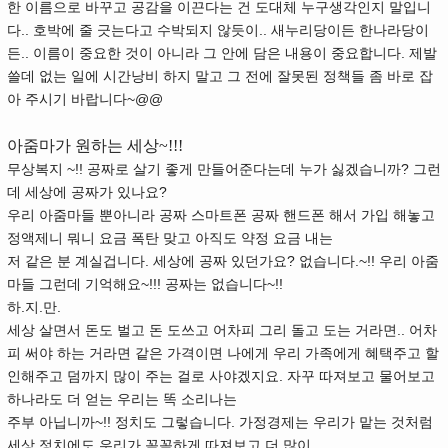
한 이름으로 바꾸고 공감을 이끈다는 건 도대체 누구생각인지 말입니
다.. 호박에 줄 긋는다고 수박되지 않듯이.. 새누리당이든 한나라당이
든.. 이름이 중요한 것이 아니라 그 안에 담은 내용이 중요합니다. 제발
쓸데 없는 일에 시간낭비 하지 말고 그 전에 잘못된 정책들 좀 바로 잡
아 주시기 바랍니다~@@
아줌마가 원하는 세상~!!!
무상복지 ~!! 공짜로 살기 좋게 만들어준다는데 누가 싫겠습니까? 그런
데 세상에 공짜가 있나요?
우리 아줌마들 뿐아니라 공짜 스마트폰 공짜 핸드폰 해서 가입 해놓고
정액제니 뭐니 요금 폭탄 맞고 아직도 약정 요금 내는
저 같은 분 계실겁니다. 세상에 공짜 있던가요? 없습니다.~!! 우리 아줌
마들 그런데 기억해요~!!! 공짜는 없습니다~!!
하.지.만.
세상 살면서 돈도 벌고 돈 도쓰고 어차피 그리 돌고 도는 거라면.. 어차
피 써야 하는 거라면 같은 가격이면 나에게 우리 가족에게 혜택주고 할
인해주고 덤까지 많이 주는 걸로 사야겠지요. 자꾸 따져보고 물어보고
하나라도 더 얻는 우리는 똑 소리나는
주부 아닙니까~!! 정치도 그렇습니다. 가정경제는 우리가 맡는 것처럼
세상 정치에도 우리가 꼼꼼하게 따져보고 더 많이