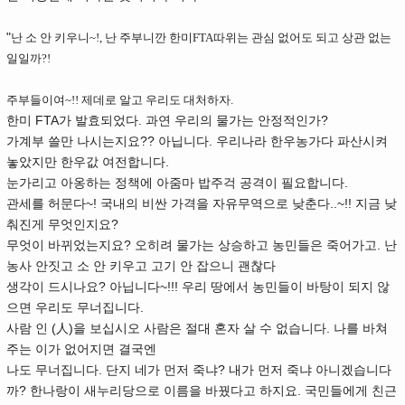
"
난 소 안 키우니~!, 난 주부니깐 한미FTA따위는 관심 없어도 되고 상관 없는
일일까?!
주부들이여~!! 제데로 알고 우리도 대처하자.
한미 FTA가 발효되었다. 과연 우리의 물가는 안정적인가?
가계부 쓸만 나시는지요?? 아닙니다. 우리나라 한우농가다 파산시켜
놓았지만 한우값 여전합니다.
눈가리고 아옹하는 정책에 아줌마 밥주걱 공격이 필요합니다.
관세를 허문다~! 국내의 비싼 가격을 자유무역으로 낮춘다..~!! 지금 낮
춰진게 무엇인지요?
무엇이 바뀌었는지요? 오히려 물가는 상승하고 농민들은 죽어가고. 난
농사 안짓고 소 안 키우고 고기 안 잡으니 괜찮다
생각이 드시나요? 아닙니다~!!! 우리 땅에서 농민들이 바탕이 되지 않
으면 우리도 무너집니다.
사람 인 (人)을 보십시오 사람은 절대 혼자 살 수 없습니다. 나를 바쳐
주는 이가 없어지면 결국엔
나도 무너집니다. 단지 네가 먼저 죽냐? 내가 먼저 죽냐 아니겠습니다
까? 한나랑이 새누리당으로 이름을 바꿨다고 하지요. 국민들에게 친근