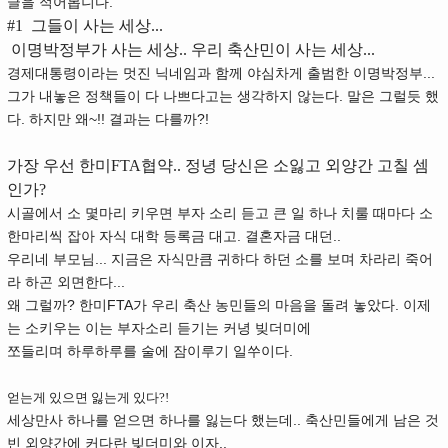
글을 적어봅니다.
#1
그들이 사는 세상...
이명박정부가 사는 세상.. 우리 축산민이 사는 세상...
경제대통령이라는 멋진 닉네임과 함께 야심차게 출범한 이명박정부...
그가 내놓은 정책들이 다 나쁘다고는 생각하지 않는다. 말은 그럴듯 했
다. 하지만 왜~!! 결과는 다를까?!
가장 우선 한미FTA협약.. 정녕 당신은 소잃고 외양간 고칠 셈
인가?
시골에서 소 몇마리 키우면 부자 소리 듣고 큰 일 하나 치룰 때마다 소
한마리씩 잡아 자식 대학 등록금 대고. 결혼자금 대던..
우리네 부모님... 지금은 자식만큼 귀하다 하던 소를 보며 차라리 죽어
라 하곤 외면한다...
왜 그럴까? 한미FTA가 우리 축산 농민들의 마음을 돌려 놓았다. 이제
는 소키우는 이는 부자소리 듣기는 커녕 빚더미에
쪼들리며 하루하루를 술에 잠이루기 일쑤이다.
얻는게 있으면 잃는게 있다?!
세상만사 하나를 얻으면 하나를 잃는다 했는데.. 축산민들에게 남은 것
빈 외양간에 커다란 빚더미와 이자..