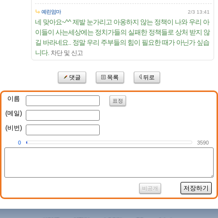
예린엄마
2/3 13:41
네 맞아요~^^ 제발 눈가리고 아옹하지 않는 정책이 나와 우리 아
이들이 사는세상에는 정치가들의 실패한 정책들로 상처 받지 않
길 바라네요.. 정말 우리 주부들의 힘이 필요한 때가 아닌가 싶습
니다.
차단 및 신고
댓글
목록
뒤로
이름
표정
(메일)
(비번)
0
3590
저장하기
비공개