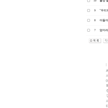
올망 졸
10
"우리
9
아들아
8
엄마라
7
0
터