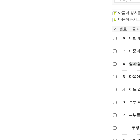
아줌마 정치를
마음아파서...
번호
글 제
어린이
18
아줌마
17
엄마 엄
16
마음아파
15
어느 
14
부부 
13
부부들
12
쿠팡
11