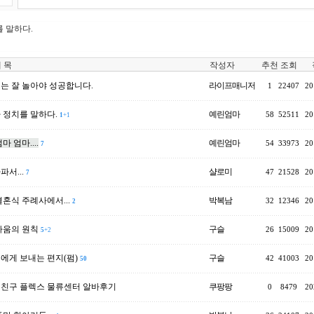
 말하다.
 목
작성자
추천
조회
는 잘 놀아야 성공합니다.
라이프매니저
1
22407
20
 정치를 말하다.
예린엄마
58
52511
20
1
+1
마 엄마....
예린엄마
54
33973
20
7
서...
샬로미
47
21528
20
7
결혼식 주례사에서...
박복남
32
12346
20
2
싸움의 원칙
구슬
26
15009
20
5
+2
에게 보내는 편지(펌)
구슬
42
41003
20
50
 친구 플렉스 물류센터 알바후기
쿠팡팡
0
8479
20