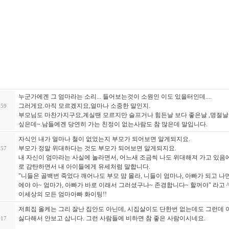
누군가에겐 그 엄마라는 소리... 들어보는것이 소원인 이도 있을터인데....
그러게요.아직 모르겠지요,얼마나 소중한 말인지.
:59
부모님도 마찬가지구요,계실땐 모르지만 슬프거나 힘든날 보다 좋은날 ,명절날
싶은데~.남들에겐 당연히 가는 친정이 없는사람도 참 많은데 말입니다.
자식인 내가 얼마나 철이 없었는지 부모가 되어보면 알게되지요.
부모가 정말 위대하다는 것도 부모가 되어보면 알게되지요.
:57
내 자신이 엄마라는 사실에 놀라면서, 어느새 조금씩 나도 위대해져 가고 있음
로 감탄하면서 내 아이들에게 유세처럼 말합니다.
"니들은 골백번 죽었다 깨어나도 부모 맘 몰라, 니들이 엄마나, 아빠가 되고 나
에야 아~ 엄마가, 아빠가 바로 이래서 그러셨구나~ 존경합니다~ 할꺼야" 라고 ^
이세상의 모든 엄마아빠 화이팅!!
저희집 올케는 그리 잘난 집안도 아닌데, 시집살이도 단한번 없는데도 그런데
싫다해서 안보고 삽니다. 그런 사람들에 비하면 참 좋은 사람이시네요.
:17