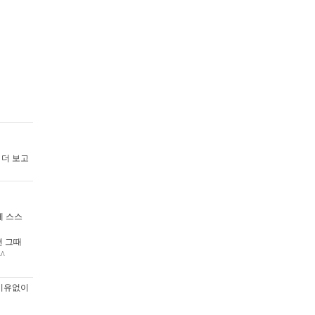
 더 보고
에 스스
면 그때
^
 이유없이