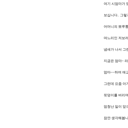
여기 시엄마가 
보십니다.. 그렇
어머니의 뾰루퉁한
며느리인 저보러
냄새가 나서 그런
지금은 엄마~ 라
엄마~~하며 애교를
그런데 요즘 아기
핏덩이를 버리며 
엄청난 일이 앞
잠깐 생각해봅니다