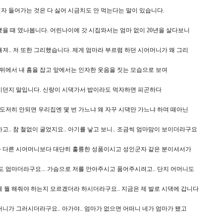
자 들어가는 것은 다 싫어 시금치도 안 먹는다는 말이 있습니다.
했을 때 였나봅니다. 어린나이에 갓 시집와서는 엄마 없이 20년을 살다보니
져.. 저 또한 그리했습니다. 제게 엄마라 부르렴 하던 시어머니가 왜 그리
 뒤에서 내 흠을 잡고 앞에서는 인자한 웃음을 짓는 모습으로 보여
이던지 말입니다. 신랑이 시댁가서 밥이라도 먹자하면 피곤하다
 도저히 안되면 우리집엔 몇 번 가느냐 왜 자꾸 시댁만 가느냐 하며 떼아닌
고.. 참 철없이 굴었지요.. 아기를 낳고 보니.. 조금씩 엄마맘이 보이더라구요
 다른 시어머니보다 대단히 훌륭한 성품이시고 성인군자 같은 분이셔서가
도 엄마더라구요... 가슴으로 저를 안아주시고 품어주시려고.. 단지 어머니도
게 뭘 해줘야 하는지 모르겠더라 하시더라구요.. 지금은 제 발로 시댁에 갑니다
니가 그러시더라구요.. 아가야.. 엄마가 없으면 어떠니 네가 엄마가 됐고