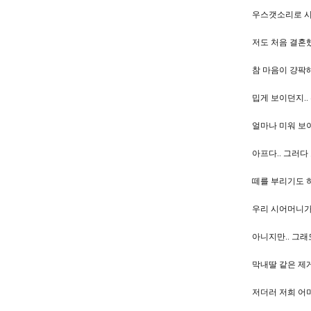
우스갯소리로 시
저도 처음 결혼
참 마음이 걍팍해
밉게 보이던지..
얼마나 미워 보
아프다.. 그러다
떼를 부리기도 하
우리 시어머니가
아니지만.. 그래
막내딸 같은 제
저더러 저희 어머