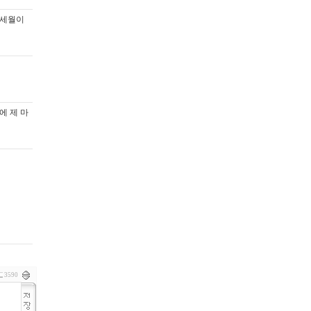
 세월이
에 제 마
3590