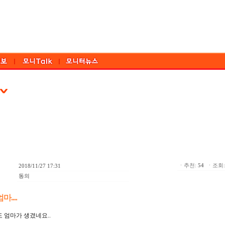
ㆍ추천:
54
ㆍ조회: 
2018/11/27 17:31
동의
....
 엄마가 생겼네요..