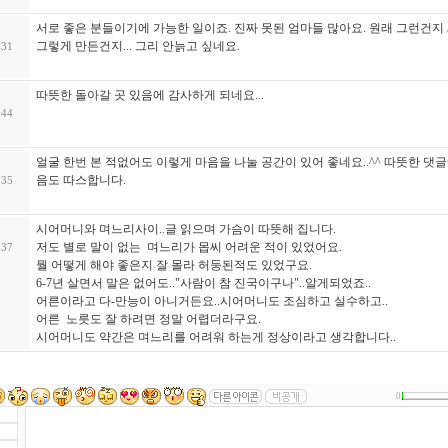
서로 좋은 분들이기에 가능한 일이죠. 진짜 못된 엄마들 많아요. 원래 그런건지
그렇게 만든건지... 그리 안늙고 싶네요.
:31
따뜻한 돌아갈 곳 있음에 감사하게 되네요...
:44
얼굴 한번 본 적없어도 이렇게 마음을 나눌 공간이 있어 좋네요..^^ 따뜻한 댓글
음도 따스합니다.
:35
시어머니와 며느리사이..글 읽으며 가슴이 따뜻해 집니다.
저도 별로 말이 없는 며느리가 몹씨 어려운 적이 있었어요.
:37
뭘 어떻게 해야 좋은지 잘 몰라 허둥된적도 있었구요.
6-7년 살면서 말은 없어도.."사람이 참 진국이구나"..알게되었죠..
어른이라고 다-만능이 아니거든요..시어머니도 조심하고 실수하고..
어른 노릇도 잘 하려면 정말 어렵더라구요.
시어머니도 약간은 며느리를 어려워 하는게 정상이라고 생각합니다..
0