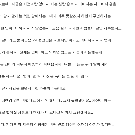
있는데.. 지금은 시엄마랑 앉아서 저는 신랑 흉보고 어머니는 시아버지 흉을
게 닮지 말라는 것만 닮아서는... 내가 아주 못살겠다 하면서 푸념하시는
 입이.. 어찌나 저와 닮았는지.. 요즘 길에 나가면 사람들이 딸인 시누보다도
 딸이라고 묻더군요~^^ 눈코입은 다르지만 아마도 어머니나 저나 엄마
가 봅니다.. 전에는 엄마~하고 외치면 참으로 가슴이 서늘했는데...
는 단어가 너무나 따뜻하게 저며옵니다.. 나를 꼭 닮은 우리 딸이 제게
 피우네요.. 엄마.. 엄마.. 세상을 녹이는 한 단어.. 엄마..
유기사건을 보면서... 참 가슴이 아프네요..
죄책감 없이 버렸다고 생각 안 합니다.. 그저 몰랐겠지요.. 자신이 하는
으로 벌어질 상황보다 현재가 더 크다고 믿어서 그랬겠지요..
. 제가 만약 지금의 신랑에게 버림 받고 임신한 상태에 아기가 있다면..