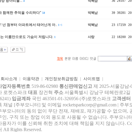
망 항아리들...
박복남
36
24107
20
4
와 함께한 추억을 수리하다"
박복남
39
39281
20
50
! 넌 첨부터 아파트에서 태어난게 아..
박복남
23
17259
20
1
+1
는 이름만으로도 가슴이 저립니다.
사랑
22
18200
20
1
|
회사소개
|
이용약관
|
개인정보취급방침
|
사이트맵
|
사업자등록번호
519-86-02980
통신판매업신고
제 2025-서울강남-
사 로켓스파크
대표
장건혁
주소
서울특별시 강남구 테헤란로2길 27,
6241)
입금계좌
국민 463501-01-326956 (주)로켓스파크
고객센터
톡 채널 [주부모니터] 및 이메일 rocke
tsparkcorp@gmail.com
| 주
주부모니터의 동의 없이 무단 전재, 재배포, 재가공할 수 없으며, 
구인, 구직 또는 창업 이외 용도로 사용될 수 없습니다. 주부모니터
사용자가 이를 신뢰해 취한 조치에 대해 책임을 지지 않습니다.
Co
 All Rights Reserved.