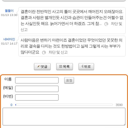
똘똘이
결혼이란 전반적인 사고의 틀이 곳곳에서 깨어진지 오래잖아요.
01/13 13:30
결혼과 사랑은 별개인듯 시간과 습관이 만들어주는건 어쩔수 없
는 사실인듯 해요. 늙어가면서 더 하겠죠. 그게 참...
차단 및
신고
네버마인
사람마음은 변하기 마련이죠 결혼이었던 무엇이었던 꿋꿋한 의
01/17 14:17
리로 결속을 다지는 것도 한방법이고 실제 그렇게 사는 부부가
많다더군요
차단 및 신고
댓글
목록
뒤로
이름
표정
(메일)
(비번)
0
3590