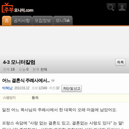
홈
공지사항
모집정보
모니Talk
4-3 모니터칼럼
목록
전체
18
오늘
0
분류
전체
어느 결혼식 주례사에서...
박복남
2012.01.12
조회
12349
추천
32
차단 및 신고
스팸방지
동의
일전 어느 목사님의 주례사에서 한 대목이 오래 마음에 남았어요.
프랑스 속담에 "사랑 없는 결혼도 있고, 결혼없는 사랑도 있다" 는 말!