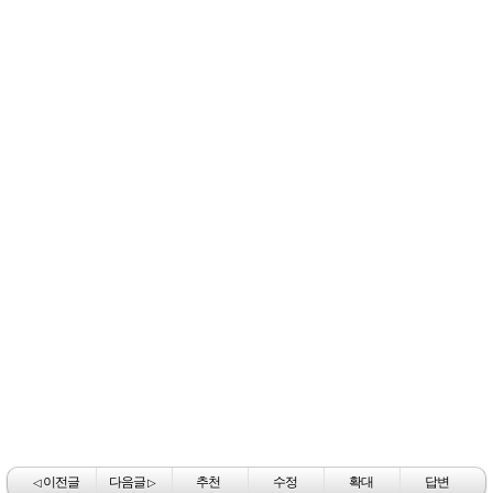
이전글
다음글
추천
수정
확대
답변
◁
▷