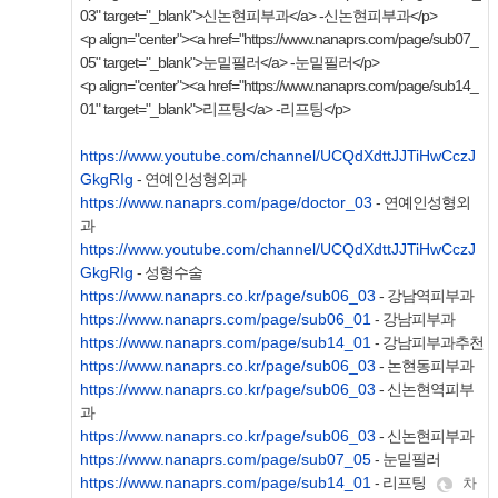
03" target="_blank">신논현피부과</a> -신논현피부과</p>
<p align="center"><a href="https://www.nanaprs.com/page/sub07_
05" target="_blank">눈밑필러</a> -눈밑필러</p>
<p align="center"><a href="https://www.nanaprs.com/page/sub14_
01" target="_blank">리프팅</a> -리프팅</p>
https://www.youtube.com/channel/UCQdXdttJJTiHwCczJ
GkgRIg
- 연예인성형외과
https://www.nanaprs.com/page/doctor_03
- 연예인성형외
과
https://www.youtube.com/channel/UCQdXdttJJTiHwCczJ
GkgRIg
- 성형수술
https://www.nanaprs.co.kr/page/sub06_03
- 강남역피부과
https://www.nanaprs.com/page/sub06_01
- 강남피부과
https://www.nanaprs.com/page/sub14_01
- 강남피부과추천
https://www.nanaprs.co.kr/page/sub06_03
- 논현동피부과
https://www.nanaprs.co.kr/page/sub06_03
- 신논현역피부
과
https://www.nanaprs.co.kr/page/sub06_03
- 신논현피부과
https://www.nanaprs.com/page/sub07_05
- 눈밑필러
https://www.nanaprs.com/page/sub14_01
- 리프팅
차