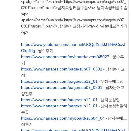
<p align="center"><a href="https://www.nanaprs.com/page/sub07_
0201" target="_blank">남자속쌍커풀수술</a> -남자속쌍커풀수술
</p>
<p align="center"><a href="https://www.nanaprs.com/page/sub07_
0301" target="_blank">남자눈매교정가격</a> -남자눈매교정가격
</p>
https://www.youtube.com/channel/UCQdXdttJJTiHwCczJ
GkgRIg
- 쌍수후기
https://www.nanaprs.com/myboard/event/45027
- 쌍수후
기
https://www.nanaprs.com/page/sub07_0301
- 남자눈매교
정
https://www.nanaprs.com/page/sub12_01
- 무쌍눈매교정
https://www.nanaprs.com/page/sub07_0301
- 남자눈매교
정전후
https://www.nanaprs.com/page/sub12_01
- 남자눈성형
https://www.nanaprs.com/page/sub12_01
- 남자눈성형잘하
는곳
https://www.nanaprs.com/myboard/sub04_04
- 남자눈매교
정후기
https://www.youtube.com/channel/UCQdXdttJJTiHwCczJ