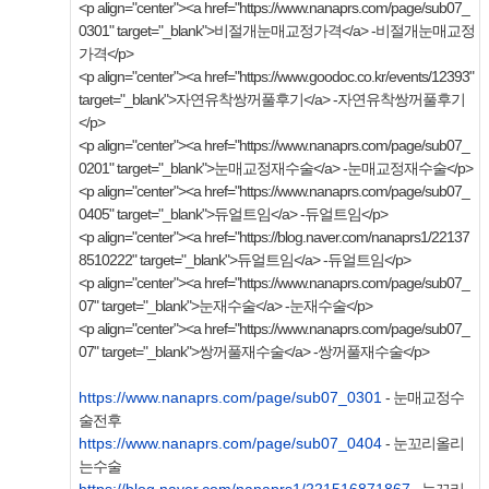
<p align="center"><a href="https://www.nanaprs.com/page/sub07_
0301" target="_blank">비절개눈매교정가격</a> -비절개눈매교정
가격</p>
<p align="center"><a href="https://www.goodoc.co.kr/events/12393"
target="_blank">자연유착쌍꺼풀후기</a> -자연유착쌍꺼풀후기
</p>
<p align="center"><a href="https://www.nanaprs.com/page/sub07_
0201" target="_blank">눈매교정재수술</a> -눈매교정재수술</p>
<p align="center"><a href="https://www.nanaprs.com/page/sub07_
0405" target="_blank">듀얼트임</a> -듀얼트임</p>
<p align="center"><a href="https://blog.naver.com/nanaprs1/22137
8510222" target="_blank">듀얼트임</a> -듀얼트임</p>
<p align="center"><a href="https://www.nanaprs.com/page/sub07_
07" target="_blank">눈재수술</a> -눈재수술</p>
<p align="center"><a href="https://www.nanaprs.com/page/sub07_
07" target="_blank">쌍꺼풀재수술</a> -쌍꺼풀재수술</p>
https://www.nanaprs.com/page/sub07_0301
- 눈매교정수
술전후
https://www.nanaprs.com/page/sub07_0404
- 눈꼬리올리
는수술