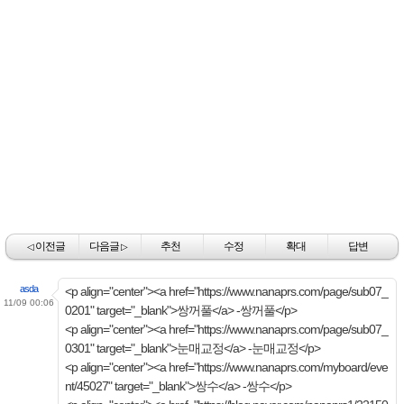
이전글
다음글
추천
수정
확대
답변
◁
▷
asda
<p align="center"><a href="https://www.nanaprs.com/page/sub07_
11/09 00:06
0201" target="_blank">쌍꺼풀</a> -쌍꺼풀</p>
<p align="center"><a href="https://www.nanaprs.com/page/sub07_
0301" target="_blank">눈매교정</a> -눈매교정</p>
<p align="center"><a href="https://www.nanaprs.com/myboard/eve
nt/45027" target="_blank">쌍수</a> -쌍수</p>