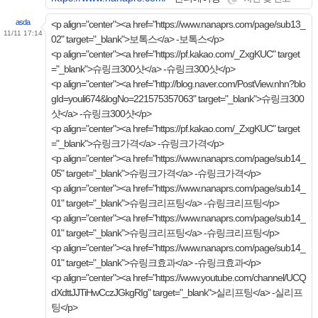
asda
<p align="center"><a href="https://www.nanaprs.com/page/sub13_
11/11 17:14
02" target="_blank">보톡스</a> -보톡스</p>
<p align="center"><a href="https://pf.kakao.com/_ZxgKUC" target
="_blank">슈링크300샷</a> -슈링크300샷</p>
<p align="center"><a href="http://blog.naver.com/PostView.nhn?blo
gId=youli674&logNo=221575357063" target="_blank">슈링크300
샷</a> -슈링크300샷</p>
<p align="center"><a href="https://pf.kakao.com/_ZxgKUC" target
="_blank">슈링크가격</a> -슈링크가격</p>
<p align="center"><a href="https://www.nanaprs.com/page/sub14_
05" target="_blank">슈링크가격</a> -슈링크가격</p>
<p align="center"><a href="https://www.nanaprs.com/page/sub14_
01" target="_blank">슈링크리프팅</a> -슈링크리프팅</p>
<p align="center"><a href="https://www.nanaprs.com/page/sub14_
01" target="_blank">슈링크리프팅</a> -슈링크리프팅</p>
<p align="center"><a href="https://www.nanaprs.com/page/sub14_
01" target="_blank">슈링크효과</a> -슈링크효과</p>
<p align="center"><a href="https://www.youtube.com/channel/UCQ
dXdttJJTiHwCczJGkgRIg" target="_blank">실리프팅</a> -실리프
팅</p>