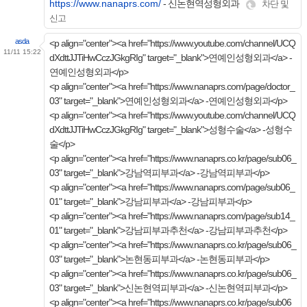
https://www.nanaprs.com/
- 신논현역성형외과
차단 및
신고
asda
<p align="center"><a href="https://www.youtube.com/channel/UCQ
11/11 15:22
dXdttJJTiHwCczJGkgRIg" target="_blank">연예인성형외과</a> -
연예인성형외과</p>
<p align="center"><a href="https://www.nanaprs.com/page/doctor_
03" target="_blank">연예인성형외과</a> -연예인성형외과</p>
<p align="center"><a href="https://www.youtube.com/channel/UCQ
dXdttJJTiHwCczJGkgRIg" target="_blank">성형수술</a> -성형수
술</p>
<p align="center"><a href="https://www.nanaprs.co.kr/page/sub06_
03" target="_blank">강남역피부과</a> -강남역피부과</p>
<p align="center"><a href="https://www.nanaprs.com/page/sub06_
01" target="_blank">강남피부과</a> -강남피부과</p>
<p align="center"><a href="https://www.nanaprs.com/page/sub14_
01" target="_blank">강남피부과추천</a> -강남피부과추천</p>
<p align="center"><a href="https://www.nanaprs.co.kr/page/sub06_
03" target="_blank">논현동피부과</a> -논현동피부과</p>
<p align="center"><a href="https://www.nanaprs.co.kr/page/sub06_
03" target="_blank">신논현역피부과</a> -신논현역피부과</p>
<p align="center"><a href="https://www.nanaprs.co.kr/page/sub06_