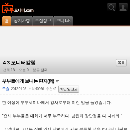
홈
공지사항
모집정보
모니Talk
4-3 모니터칼럼
목록
전체
18
오늘
0
분류
전체
부부들에게 보내는 편지(펌)
구슬
2012.01.08
조회
40966
추천
42
차단 및 신고
한 여성이 부부세미나에서 강사로부터 이런 말을 들었습니다.
"요새 부부들은 대화가 너무 부족하다. 남편과 장단점을 다 나눠라.”
그 말대로 그녀는 집에 와서 남편에게 서로 부족한 점을 하나씩 나눠보