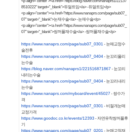
<p align="center"><a href="https://blog.naver.com/nanaprs1/22137
8510222" target="_blank">듀얼트임</a> -듀얼트임</p>
<p align="center"><a href="https://www.nanaprs.com/page/sub07_
07" target="_blank">눈재수술</a> -눈재수술</p>
<p align="center"><a href="https://www.nanaprs.com/page/sub07_
07" target="_blank">쌍꺼풀재수술</a> -쌍꺼풀재수술</p>
https://www.nanaprs.com/page/sub07_0301
- 눈매교정수
술전후
https://www.nanaprs.com/page/sub07_0404
- 눈꼬리올리
는수술
https://blog.naver.com/nanaprs1/221516871867
- 눈꼬리
내리는수술
https://www.nanaprs.com/page/sub07_0404
- 눈꼬리내리
는수술
https://www.nanaprs.com/myboard/event/45027
- 쌍수가
격
https://www.nanaprs.com/page/sub07_0301
- 비절개눈매
교정가격
https://www.goodoc.co.kr/events/12393
- 자연유착쌍꺼풀후
기
https://www.nanaprs.com/page/sub07_0201
- 눈매교정재