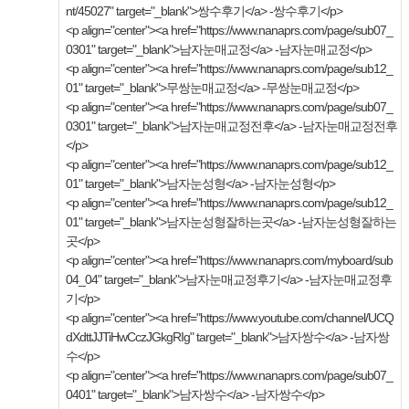
nt/45027" target="_blank">쌍수후기</a> -쌍수후기</p>
<p align="center"><a href="https://www.nanaprs.com/page/sub07_
0301" target="_blank">남자눈매교정</a> -남자눈매교정</p>
<p align="center"><a href="https://www.nanaprs.com/page/sub12_
01" target="_blank">무쌍눈매교정</a> -무쌍눈매교정</p>
<p align="center"><a href="https://www.nanaprs.com/page/sub07_
0301" target="_blank">남자눈매교정전후</a> -남자눈매교정전후
</p>
<p align="center"><a href="https://www.nanaprs.com/page/sub12_
01" target="_blank">남자눈성형</a> -남자눈성형</p>
<p align="center"><a href="https://www.nanaprs.com/page/sub12_
01" target="_blank">남자눈성형잘하는곳</a> -남자눈성형잘하는
곳</p>
<p align="center"><a href="https://www.nanaprs.com/myboard/sub
04_04" target="_blank">남자눈매교정후기</a> -남자눈매교정후
기</p>
<p align="center"><a href="https://www.youtube.com/channel/UCQ
dXdttJJTiHwCczJGkgRIg" target="_blank">남자쌍수</a> -남자쌍
수</p>
<p align="center"><a href="https://www.nanaprs.com/page/sub07_
0401" target="_blank">남자쌍수</a> -남자쌍수</p>