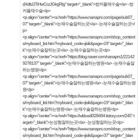
dXdttJJTiHwCczJGkgRIg" target="_blank">쌍커플재수술</a> -쌍
커플재수술</p>
<p align="center"><a href="https://www.nanaprs.com/page/sub07_
07" target="_blank">눈재수술잘하는곳</a> -눈재수술잘하는곳</
p>
<p align="center"><a href="https://www.nanaprs.com/shop_content
s/myboard_list.htm?myboard_code=jisik&page=19" target="_blan
k">눈재수술잘하는곳</a> -눈재수술잘하는곳</p>
<p align="center"><a href="https://blog.naver.com/nanaprs1/22142
9278137" target="_blank">눈재수술잘하는병원</a> -눈재수술잘
하는병원</p>
<p align="center"><a href="https://www.nanaprs.com/page/sub07_
07" target="_blank">눈재수술잘하는병원</a> -눈재수술잘하는병
원</p>
<p align="center"><a href="https://www.nanaprs.com/shop_content
s/myboard_list.htm?myboard_code=jisik&page=19" target="_blan
k">눈재수술잘하는병원</a> -눈재수술잘하는병원</p>
<p align="center"><a href="https://wldusdl328494.tistory.com/245" t
arget="_blank">눈성형잘하는곳</a> -눈성형잘하는곳</p>
<p align="center"><a href="https://www.nanaprs.com/shop_content
s/myboard_list.htm?myboard_code=jisik&page=37" target="_blan