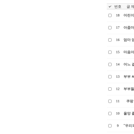
번호
글 제
어린이
18
아줌마
17
엄마 엄
16
마음아파
15
어느 
14
부부 
13
부부들
12
쿠팡
11
올망 졸
10
"우리
9