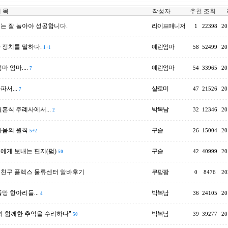
 목
작성자
추천
조회
는 잘 놀아야 성공합니다.
라이프매니저
1
22398
20
 정치를 말하다.
예린엄마
58
52499
20
1
+1
마 엄마....
예린엄마
54
33965
20
7
서...
샬로미
47
21526
20
7
결혼식 주례사에서...
박복남
32
12346
20
2
싸움의 원칙
구슬
26
15004
20
5
+2
에게 보내는 편지(펌)
구슬
42
40999
20
50
 친구 플렉스 물류센터 알바후기
쿠팡팡
0
8476
20
망 항아리들...
박복남
36
24105
20
4
와 함께한 추억을 수리하다"
박복남
39
39277
20
50