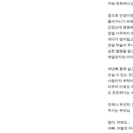
까봐 위독하다고
참으로 인생이란
돌아가시기 바로
갔었는데 병원에
정말 너무하지 
게다가 엄마잃고
정말 하늘이 무
심한 열병을 앓
깨달았지만 이미 .
10년째 함께 
모실 수 있는 
사랑이자 부탁이
아무리 미워도 
도 든든하다는 
언제나 푸근히,
주시는 부모님.
엄마, 저에요...
아빠, 어떻게 지