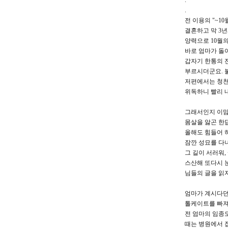
.
.
전 이용의 "~1
결혼하고 막 3년
양력으로 10월의
바로 엄마가 돌
갑자기 한통의 
부르시더군요. 
저편에서는 청천
위독하니 빨리 
그래서인지 이맘
몸살을 앓곤 한
올해도 힘들어 
잠깐 성묘를 다
그 길이 서러워
스산해 또다시 
님들의 글을 읽
엄마가 계시다던
톨케이트를 빠져
전 엄마의 임종
때는 병원에서 