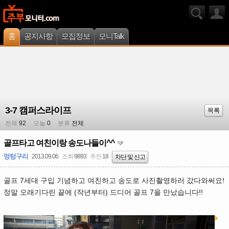
홈
공지사항
모집정보
모니Talk
3-7 캠퍼스라이프
목록
전체
92
오늘
0
분류
전체
골프타고 여친이랑 송도나들이^^
멍텅구리
2013.09.06
조회
9893
추천
18
차단 및 신고
골프 7세대 구입 기념하고 여친하고 송도로 사진촬영하러 갔다와써요!
정말 오래기다린 끝에 (작년부터) 드디어 골프 7을 만났습니다!!