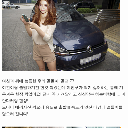
여친과 뒤에 늠름한 우리 골돌이 ‘골프 7’!
여친이랑 출발하기전 한컷 찍었는데 이친구가 찍기 싫어하는 통에 겨
우겨우 한장 찍었어요! 근데 꼭 가려달라고 신신당부 하는바람에…. 미
란다커랑 합성!
드디어 배경사진 찍으러 송도로 출발!!! 송도의 멋진 배경에 골돌이를
담으러 갑니다!