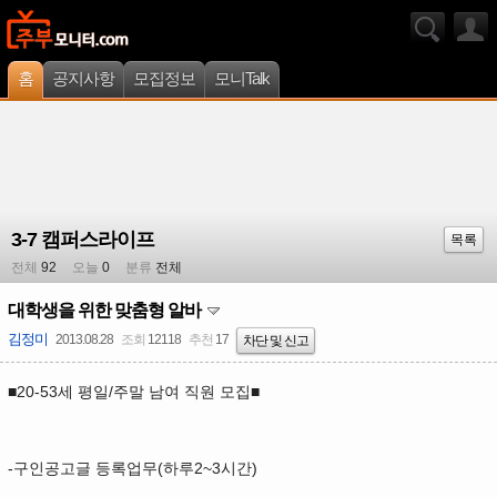
홈
공지사항
모집정보
모니Talk
3-7 캠퍼스라이프
목록
전체
92
오늘
0
분류
전체
대학생을 위한 맞춤형 알바
김정미
2013.08.28
조회
12118
추천
17
차단 및 신고
■20-53세 평일/주말 남여 직원 모집■
-구인공고글 등록업무(하루2~3시간)