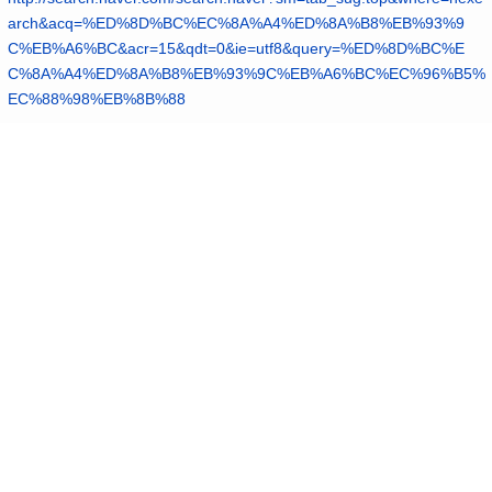
arch&acq=%ED%8D%BC%EC%8A%A4%ED%8A%B8%EB%93%9
C%EB%A6%BC&acr=15&qdt=0&ie=utf8&query=%ED%8D%BC%E
C%8A%A4%ED%8A%B8%EB%93%9C%EB%A6%BC%EC%96%B5%
EC%88%98%EB%8B%88