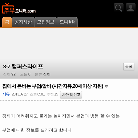
홈
공지사항
모집정보
모니Talk
3-7 캠퍼스라이프
목록
전체
92
오늘
0
분류
전체
집에서 돈버는 부업/알바 (시간자유,20세이상 지원)
지유
2013.07.27
조회
6501
추천
15
차단 및 신고
경제가 어려워지고 물가는 높아지면서 본업과 병행 할 수 있는
부업에 대한 정보를 드리려고 합니다