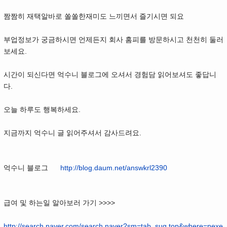
짬짬히 재택알바로 쏠쏠한재미도 느끼면서 즐기시면 되요
부업정보가 궁금하시면 언제든지 회사 홈피를 방문하시고 천천히 둘러
보세요.
시간이 되신다면 억수니 블로그에 오셔서 경험담 읽어보셔도 좋답니
다.
오늘 하루도 행복하세요.
지금까지 억수니 글 읽어주셔서 감사드려요.
억수니 블로그
http://blog.daum.net/answkrl2390
급여 및 하는일 알아보러 가기 >>>>
http://search.naver.com/search.naver?sm=tab_sug.top&where=nexe