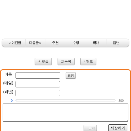
이전글
다음글
추천
수정
확대
답변
◁
▷
댓글
목록
뒤로
이름
표정
(메일)
(비번)
0
300
저장하기
비공개