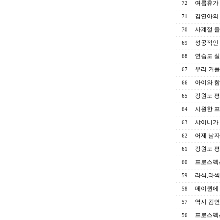
여름휴가 
72
김연아의 
71
사계절 즐
70
성공적인 
69
연습도 실
68
우리 커플
67
아이와 함
66
강원도 평
65
시원한 프
64
샤이니가 
63
어제 남자
62
강원도 평
61
프로스펙스
60
라식,라섹
59
메이퀸에 
58
역시 김연아
57
프로스펙스
56