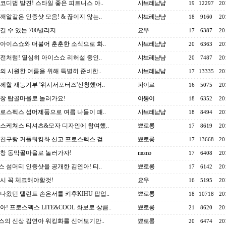
코디법 발견! 스타일 좋은 피트니스 아..
샤브레냠냠
19
12297
20
깨알같은 인증샷 모음! & 끊이지 않는..
샤브레냠냠
18
9160
20
길 수 있는 700빌리지
요우
17
6387
20
아이스쇼와 더불어 훈훈한 소식으로 화..
샤브레냠냠
20
6363
20
전처럼! 열심히 아이스쇼 리허설 중인..
샤브레냠냠
20
7487
20
의 시원한 여름을 위해 특별히 준비한..
샤브레냠냠
17
13335
20
께할 재능기부 '위시서포터즈'신청했어..
파이르
16
5075
20
창 탑골마을로 놀러가요!
아봉이
18
6352
20
로스펙스 섬머제품으로 여름 나들이 패..
샤브레냠냠
18
8494
20
스케쳐스 티셔츠&모자 디자인에 참여했..
뾰로롱
17
8619
20
친구랑 커플워킹화 신고 프로스펙스 걷..
뾰로롱
17
13668
20
창 동막골마을로 놀러가자!
momo
17
6408
20
 섬머티 인증샷을 공개한 김연아! 티..
뾰로롱
17
6142
20
시 꼭 체크해야할것!
요우
16
5195
20
나왔던 탤런트 손은서를 키후KIHU 팝업..
뾰로롱
18
10718
20
! 프로스펙스 LITE&COOL 화보로 상큼..
뾰로롱
21
8620
20
의 신상 김연아 워킹화를 신어보기만..
뾰로롱
20
6474
20