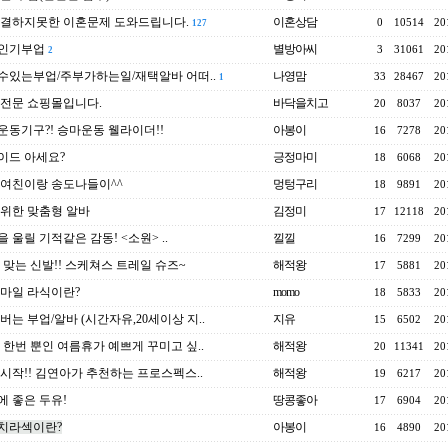
해결하지못한 이혼문제 도와드립니다.
이혼상담
0
10514
20
127
인기부업
별방아씨
3
31061
20
2
수있는부업/주부가하는일/재택알바 어떠..
나영맘
33
28467
20
1
전문 쇼핑몰입니다.
바닥을치고
20
8037
20
동기구?! 승마운동 웰라이더!!
아봉이
16
7278
20
이드 아세요?
긍정마미
18
6068
20
 여친이랑 송도나들이^^
멍텅구리
18
9891
20
위한 맞춤형 알바
김정미
17
12118
20
 울릴 기적같은 감동! <소원> ..
낄낄
16
7299
20
 맞는 신발!! 스케쳐스 트레일 슈즈~
해적왕
17
5881
20
마일 라식이란?
momo
18
5833
20
버는 부업/알바 (시간자유,20세이상 지..
지유
15
6502
20
 한번 뿐인 여름휴가 예쁘게 꾸미고 싶..
해적왕
20
11341
20
시작!! 김연아가 추천하는 프로스펙스..
해적왕
19
6217
20
 좋은 두유!
땅콩좋아
17
6904
20
치라섹이란?
아봉이
16
4890
20