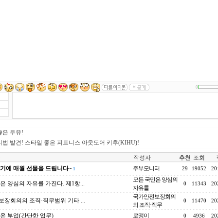
0
은 두유!
법 발견! 스타일 좋은 피트니스 아웃도어 키후(KIHU)!
목
작성자
추천
조회
기에 매월 선물을 드립니다~
주부모니터
29
19052
20
1
모든 국민은 양심의
은 양심의 자유를 가진다. 제1항...
0
11343
20
자유를
국가안전보장회의
장회의의 조직·직무범위 기타 ...
0
11470
20
의 조직·직무
온 부업(간단한 업무)
로맹이
0
4936
20