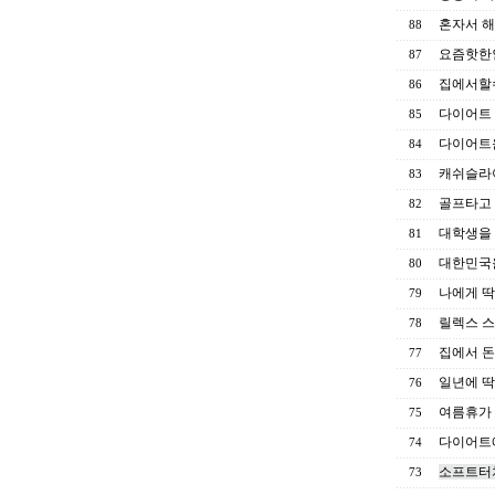
혼자서 
88
요즘핫한
87
집에서할
86
다이어트 
85
다이어트운
84
캐쉬슬라
83
골프타고
82
대학생을 
81
대한민국을
80
나에게 딱
79
릴렉스 스
78
집에서 돈
77
일년에 딱
76
여름휴가 
75
다이어트에
74
소프트터
73