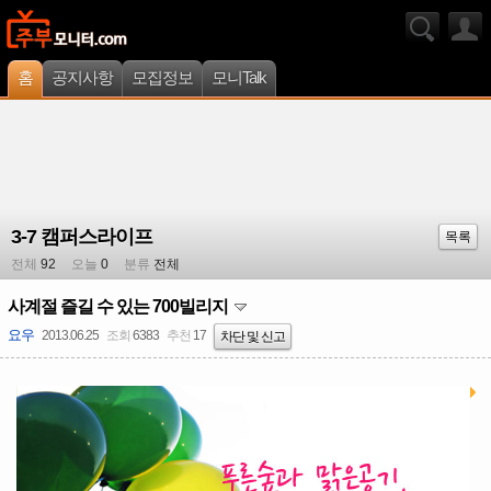
홈
공지사항
모집정보
모니Talk
3-7 캠퍼스라이프
목록
전체
92
오늘
0
분류
전체
사계절 즐길 수 있는 700빌리지
요우
2013.06.25
조회
6383
추천
17
차단 및 신고