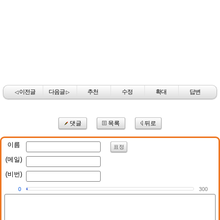
이전글
다음글
추천
수정
확대
답변
◁
▷
댓글
목록
뒤로
이름
표정
(메일)
(비번)
0
300