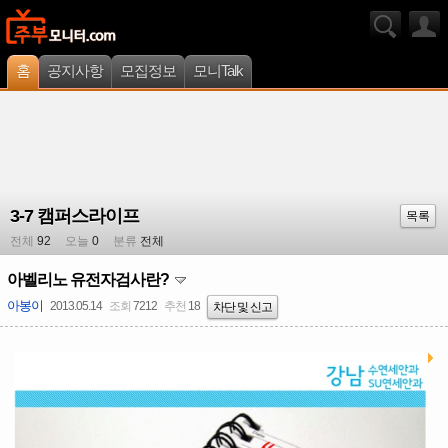
홈
공지사항
모집정보
모니Talk
3-7 캠퍼스라이프
목록
전체
92
오늘
0
분류
전체
아벨리노 유전자검사란?
아봉이
2013.05.14
조회
7212
추천
18
차단 및 신고