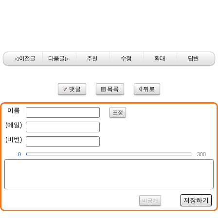
이전글
다음글
추천
수정
확대
답변
◁
▷
댓글
목록
뒤로
이름
표정
(메일)
(비번)
0
300
저장하기
비공개