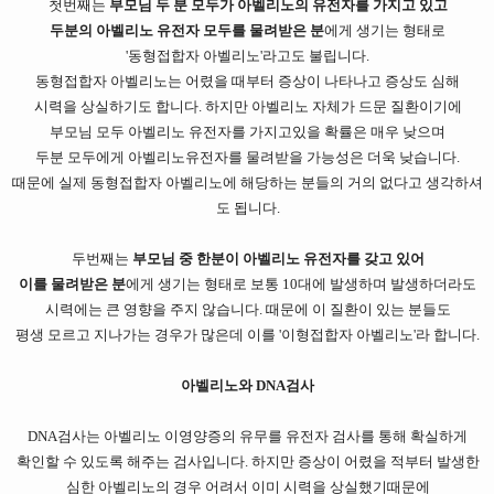
첫번째는
부모님 두 분 모두가 아벨리노의 유전자를 가지고 있고
두분의 아벨리노 유전자 모두를 물려받은 분
에게 생기는 형태로
'동형접합자 아벨리노'라고도 불립니다.
동형접합자 아벨리노는 어렸을 때부터 증상이 나타나고 증상도 심해
시력을 상실하기도 합니다. 하지만 아벨리노 자체가 드문 질환이기에
부모님 모두 아벨리노 유전자를 가지고있을 확률은 매우 낮으며
두분 모두에게 아벨리노유전자를 물려받을 가능성은 더욱 낮습니다.
때문에 실제 동형접합자 아벨리노에 해당하는 분들의 거의 없다고 생각하셔
도 됩니다.
두번째는
부모님 중 한분이 아벨리노 유전자를 갖고 있어
이를 물려받은 분
에게 생기는 형태로 보통 10대에 발생하며 발생하더라도
시력에는 큰 영향을 주지 않습니다. 때문에 이 질환이 있는 분들도
평생 모르고 지나가는 경우가 많은데 이를 '이형접합자 아벨리노'라 합니다.
아벨리노와 DNA검사
DNA검사는 아벨리노 이영양증의 유무를 유전자 검사를 통해 확실하게
확인할 수 있도록 해주는 검사입니다. 하지만 증상이 어렸을 적부터 발생한
심한 아벨리노의 경우 어려서 이미 시력을 상실했기때문에