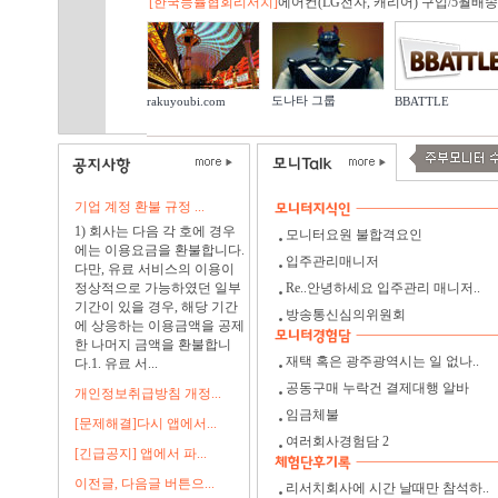
[한국능률협회리서치]
에어컨(LG전자, 캐리어) 구입/5월배송.
도나타 그룹
rakuyoubi.com
BBATTLE
기업 계정 환불 규정 ...
1) 회사는 다음 각 호에 경우
모니터요원 불합격요인
에는 이용요금을 환불합니다.
입주관리매니저
다만, 유료 서비스의 이용이
정상적으로 가능하였던 일부
Re..안녕하세요 입주관리 매니저..
기간이 있을 경우, 해당 기간
방송통신심의위원회
에 상응하는 이용금액을 공제
한 나머지 금액을 환불합니
재택 혹은 광주광역시는 일 없나..
다.1. 유료 서...
공동구매 누락건 결제대행 알바
개인정보취급방침 개정...
임금체불
[문제해결]다시 앱에서...
여러회사경험담 2
[긴급공지] 앱에서 파...
이전글, 다음글 버튼으...
리서치회사에 시간 날때만 참석하..