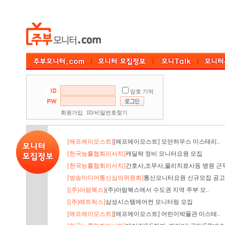
암호 기억
회원가입
ID/비밀번호찾기
[에프에이모스트]
[에프에이모스트] 모던하우스 미스테리..
[한국능률협회리서치]
캐딜락 정비 모니터요원 모집
[한국능률협회리서치]
간호사,조무사,물리치료사등 병원 근무
[방송미디어통신심의위원회]
통신모니터요원 신규모집 공고
[(주)아람북스]
(주)아람북스에서 수도권 지역 주부 모..
[(주)메트릭스]
삼성시스템에어컨 모니터링 모집
[에프에이모스트]
[에프에이모스트] 어린이박물관 미스테..