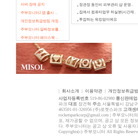
서버 장애 공지
정관장 동인비 피부관리 샵 운영..
집에서 컴퓨터업무 하실분(시간제..
주부모니터2 앱 출시 ...
투잡하는 워킹맘이에요
개인정보취급방침 개정...
주부모니터 알짜정보를...
주부모니터 페이스북 ...
|
회사소개
|
이용약관
|
개인정보취급
사업자등록번호
519-86-02980
통신판매업
파크
대표
장건혁
주소
서울특별시 강남구 테헤
463501-01-326956 (주)로켓스파크
고객센
rocke
tsparkcorp@gmail.com
| 주부모니터의
포, 재가공할 수 없으며, 공고 상 모든 정
다. 주부모니터는 공고 상 오류 및 사용자
Copyrights(c) 주부모니터 All Rights Reserv