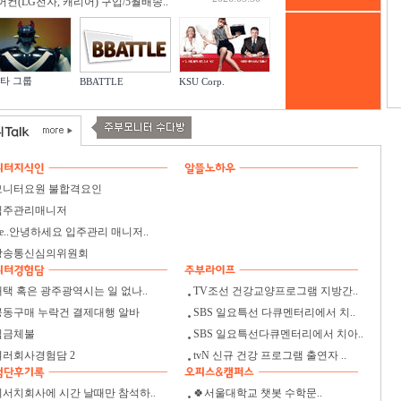
어컨(LG전자, 캐리어) 구입/5월배송..
타 그룹
BBATTLE
KSU Corp.
모니터요원 불합격요인
입주관리매니저
e..안녕하세요 입주관리 매니저..
방송통신심의위원회
재택 혹은 광주광역시는 일 없나..
TV조선 건강교양프로그램 지방간..
공동구매 누락건 결제대행 알바
SBS 일요특선 다큐멘터리에서 치..
임금체불
SBS 일요특선다큐멘터리에서 치아..
여러회사경험담 2
tvN 신규 건강 프로그램 출연자 ..
리서치회사에 시간 날때만 참석하..
🍀서울대학교 챗봇 수학문..