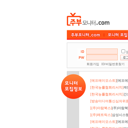
회원가입
ID/비밀번호찾기
[에프에이모스트]
[에프에
[한국능률협회리서치]
캐
[한국능률협회리서치]
간
[방송미디어통신심의위원
[(주)아람북스]
(주)아람북
[(주)메트릭스]
삼성시스템
[에프에이모스트]
[에프에