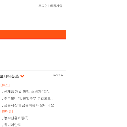
로그인
|
회원가입
[뉴스]
신제품 개발 과정, 소비자 ‘힘’..
주부모니터, 전업주부 부업으로 ..
금융시장에 금융이용자 모니터 요..
[인터뷰]
농수산홈쇼핑(2)
위니아만도