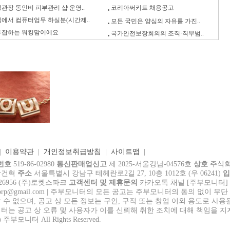
정관장 동인비 피부관리 샵 운영..
코리아써키트 채용공고
집에서 컴퓨터업무 하실분(시간제..
모든 국민은 양심의 자유를 가진..
투잡하는 워킹맘이에요
국가안전보장회의의 조직·직무범..
|
이용약관
|
개인정보취급방침
|
사이트맵
|
번호
519-86-02980
통신판매업신고
제 2025-서울강남-04576호
상호
주식회
장건혁
주소
서울특별시 강남구 테헤란로2길 27, 10층 1012호 (우 06241)
-326956 (주)로켓스파크
고객센터 및 제휴문의
카카오톡 채널 [주부모니터]
corp@gmail.com
| 주부모니터의 모든 공고는 주부모니터의 동의 없이 무단 
 수 없으며, 공고 상 모든 정보는 구인, 구직 또는 창업 이외 용도로 사용
니터는 공고 상 오류 및 사용자가 이를 신뢰해 취한 조치에 대해 책임을 지
c) 주부모니터 All Rights Reserved.