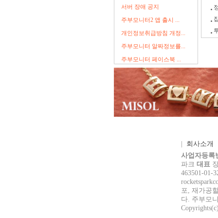
서버 장애 공지
주부모니터2 앱 출시 ...
개인정보취급방침 개정...
주부모니터 알짜정보를...
주부모니터 페이스북 ...
|
회사소개
사업자등록
파크
대표
463501-01
rocke
tspark
포, 재가공할
다. 주부모
Copyrights(